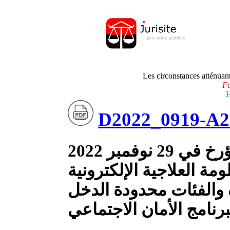
.
Les circonstances atténuan
Fa
H
D2022_0919-A2
أمر عدد 919 لسنة 2022 مؤرخ في 29 نوفمبر 2022
مة العلاجية الإلكترونية
" والفئات محدودة الدخل