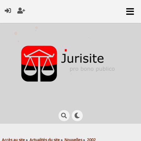
Accès au site
»
Actualités du site
»
Nouvelles
»
2002