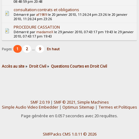
08:48:59 pm 20:48
consultation:contrats et obligations
Démarré par
af1989
le 20 janvier 2010, 11:26:24 pm 23:26 le 20 janvier
2010, 11:26:24 pm 23:26
PROCEDURE CASSATION
Démarré par
madameX
le 29 janvier 2010, 07:43:17 pm 19:43 le 29 janvier
2010, 07:43:17 pm 19:43
1
2
9
Pages:
...
En haut
Accès au site
»
Droit Civil
»
Questions Courtes en Droit Civil
SMF 2.0.19
|
SMF © 2021
,
Simple Machines
Simple Audio Video Embedder
|
Optimus Sitemap
|
Termes et Politiques
Page générée en 0.057 secondes avec 20 requêtes.
SMFPacks CMS 1.0.11 © 2026