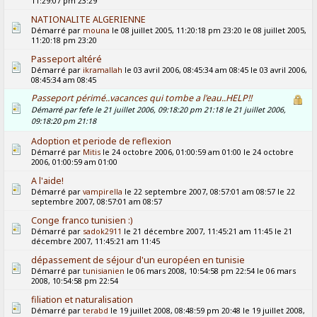
11:29:07 pm 23:29
NATIONALITE ALGERIENNE
Démarré par
mouna
le 08 juillet 2005, 11:20:18 pm 23:20 le 08 juillet 2005,
11:20:18 pm 23:20
Passeport altéré
Démarré par
ikramallah
le 03 avril 2006, 08:45:34 am 08:45 le 03 avril 2006,
08:45:34 am 08:45
Passeport périmé..vacances qui tombe a l'eau..HELP!!
Démarré par fefe le 21 juillet 2006, 09:18:20 pm 21:18 le 21 juillet 2006,
09:18:20 pm 21:18
Adoption et periode de reflexion
Démarré par
Mitis
le 24 octobre 2006, 01:00:59 am 01:00 le 24 octobre
2006, 01:00:59 am 01:00
A l'aide!
Démarré par
vampirella
le 22 septembre 2007, 08:57:01 am 08:57 le 22
septembre 2007, 08:57:01 am 08:57
Conge franco tunisien :)
Démarré par
sadok2911
le 21 décembre 2007, 11:45:21 am 11:45 le 21
décembre 2007, 11:45:21 am 11:45
dépassement de séjour d'un européen en tunisie
Démarré par
tunisianien
le 06 mars 2008, 10:54:58 pm 22:54 le 06 mars
2008, 10:54:58 pm 22:54
filiation et naturalisation
Démarré par
terabd
le 19 juillet 2008, 08:48:59 pm 20:48 le 19 juillet 2008,