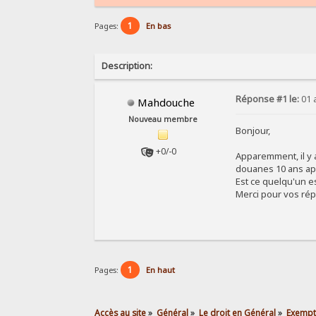
1
Pages:
En bas
Description:
Réponse #1 le:
01 
Mahdouche
Nouveau membre
Bonjour,
+0/-0
Apparemment, il y 
douanes 10 ans apr
Est ce quelqu'un es
Merci pour vos ré
1
Pages:
En haut
Accès au site
»
Général
»
Le droit en Général
»
Exempt