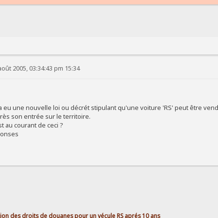
août 2005, 03:34:43 pm 15:34
a eu une nouvelle loi ou décrét stipulant qu'une voiture 'RS' peut être ve
ès son entrée sur le territoire.
t au courant de ceci ?
ponses
ion des droits de douanes pour un vécule RS aprés 10 ans