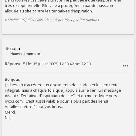
Dans tous les cas cette situation ne peut être que temporaire et
trés exceptionnelle. Elle vise à protégéer la bande passante
allouée au site contre les tentatives d'aspiration.
«
Modifié: 15 juillet 2005, 03:11:05 pm 15:11 par Ibn Haldun
»
najla
Nouveau membre
Réponse #1 le:
15 juillet 2005, 12:30:42 pm 12:30
SIGNALER AU MODÉRATEUR
Bonjour,
J'ai besoin d'accéder aux documents des codes et lois en texte
intégral, mais à chaque fois que j'appuis sur le lien, un message
disant : "Tentative d'aspiration de site", et on me redirige vers
lycos.com!! C'est aussi valable pour la plus part des liens!
Veuillez mettre à jour vos liens..
Merci.
Najla.