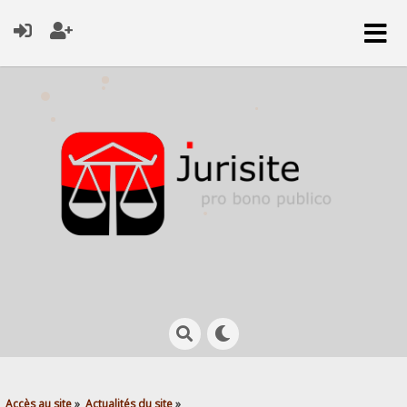
Accès au site
»
Actualités du site
»