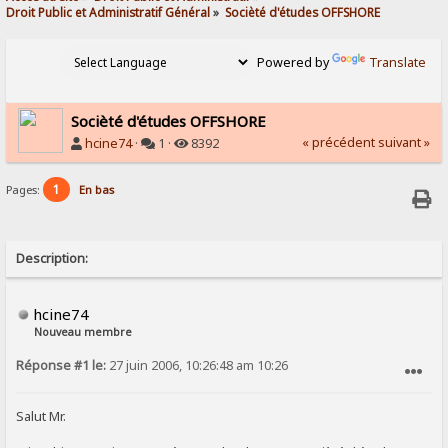
Droit Public et Administratif Général
»
Socièté d'études OFFSHORE
Powered by
Translate
Socièté d'études OFFSHORE
« précédent
suivant »
hcine74
·
1 ·
8392
1
Pages:
En bas
Description:
hcine74
Nouveau membre
Réponse #1 le:
27 juin 2006, 10:26:48 am 10:26
SIGNALER AU MODÉRATEUR
Salut Mr.