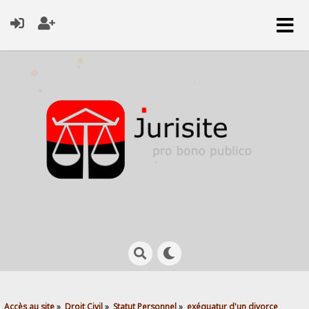
Accès au site
»
Droit Civil
»
Statut Personnel
»
exéquatur d'un divorce