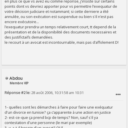
en plus ce que vs avez eu comme reponse, j'insiste sur certains
points dont vs devriez apporter pour vs permettre l'exequatur de
votre décision judiciare et notammant; si cette derniere a été
annulée, ou son exécution est suspendue ou bien s'il n'est pas
encore exécutoire...
l'exequatur prendra un temps relativement court, tt depend de la
présentation et de la disponibilité des documents necessaires et
des justifictaifs demandées.
le recourt à un avocat est incontournable, mais pas d'affolement D!
Abdou
Membre VIP
Réponse #2 le:
28 août 2006, 10:31:58 am 10:31
SIGNALER AU MODÉRATEUR
1- quelles sont les démarches à faire pour faire une exéquatur
d'un divorce en tunisie? ça c'apparente à une action en justice
2- est-ce-que ça prend bcp de temps? Non, sauf s'il ya
contestation d'une personne (le mari par exemple)
3- y-a-t-il besoin d'un avocat? OUI