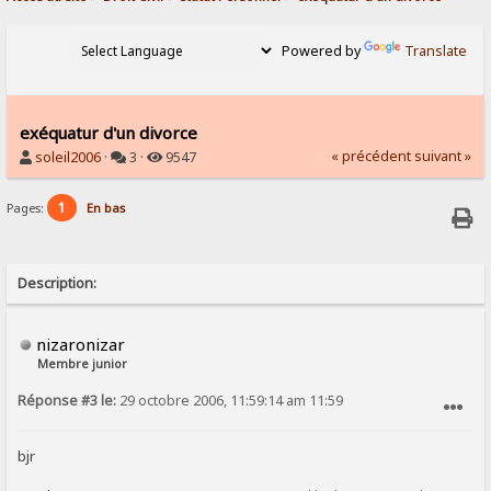
Powered by
Translate
exéquatur d'un divorce
« précédent
suivant »
soleil2006
·
3 ·
9547
1
Pages:
En bas
Description:
nizaronizar
Membre junior
Réponse #3 le:
29 octobre 2006, 11:59:14 am 11:59
SIGNALER AU MODÉRATEUR
bjr