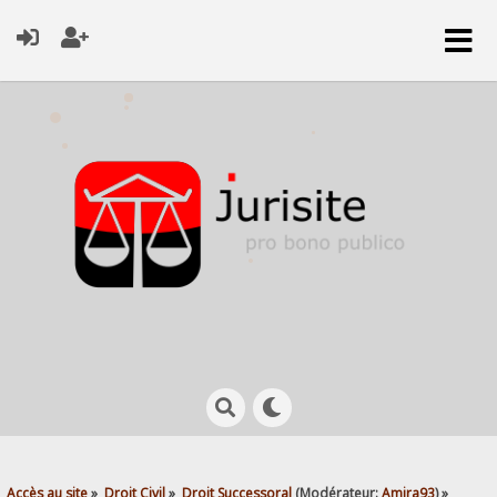
Accès au site
»
Droit Civil
»
Droit Successoral
(Modérateur:
Amira93
) »