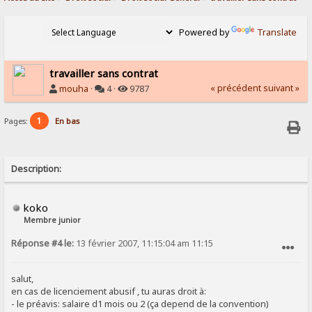
Powered by
Translate
travailler sans contrat
« précédent
suivant »
mouha
·
4 ·
9787
1
Pages:
En bas
Description:
koko
Membre junior
Réponse #4 le:
13 février 2007, 11:15:04 am 11:15
SIGNALER AU MODÉRATEUR
salut,
en cas de licenciement abusif , tu auras droit à:
- le préavis: salaire d1 mois ou 2 (ça depend de la convention)