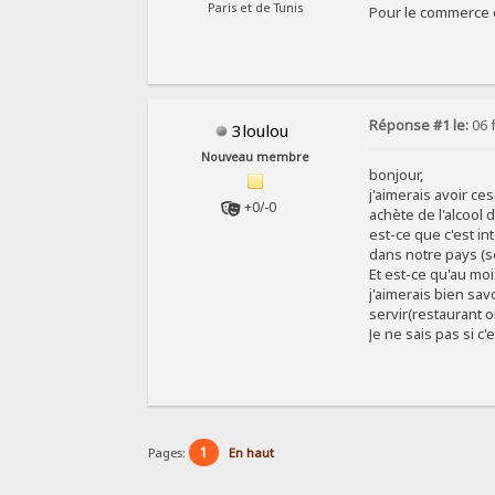
Paris et de Tunis
Pour le commerce de
Réponse #1 le:
06 f
3loulou
Nouveau membre
bonjour,
j'aimerais avoir c
+0/-0
achète de l'alcool 
est-ce que c'est i
dans notre pays (se
Et est-ce qu'au moi
j'aimerais bien savo
servir(restaurant 
Je ne sais pas si c
1
Pages:
En haut