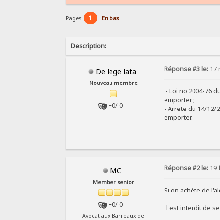
1
Pages:
En bas
Description:
Réponse #3 le:
17 
De lege lata
Nouveau membre
- Loi no 2004-76 du
emporter ;
+0/-0
- Arrete du 14/12/2
emporter.
Réponse #2 le:
19 f
MC
Member senior
Si on achète de l'a
+0/-0
Il est interdit de 
Avocat aux Barreaux de