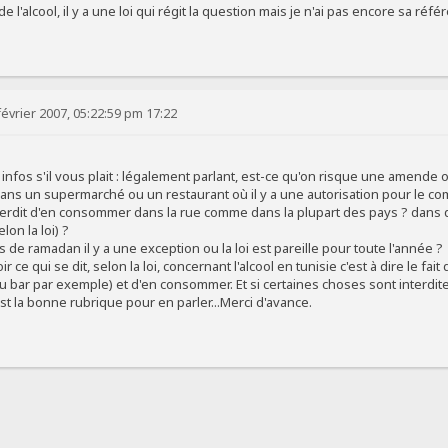
 l'alcool, il y a une loi qui régit la question mais je n'ai pas encore sa réfé
évrier 2007, 05:22:59 pm 17:22
es infos s'il vous plait : légalement parlant, est-ce qu'on risque une amen
dans un supermarché ou un restaurant où il y a une autorisation pour le co
nterdit d'en consommer dans la rue comme dans la plupart des pays ? dans q
lon la loi) ?
s de ramadan il y a une exception ou la loi est pareille pour toute l'année ?
ir ce qui se dit, selon la loi, concernant l'alcool en tunisie c'est à dire le fa
ou bar par exemple) et d'en consommer. Et si certaines choses sont interdi
'est la bonne rubrique pour en parler...Merci d'avance.