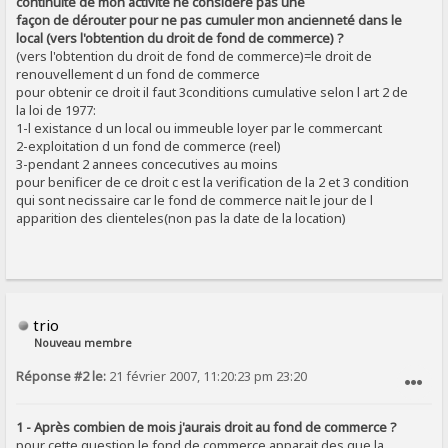
continuité de mon activité ne considère pas une
façon de dérouter pour ne pas cumuler mon ancienneté dans le
local (vers l'obtention du droit de fond de commerce) ?
(vers l'obtention du droit de fond de commerce)=le droit de
renouvellement d un fond de commerce
pour obtenir ce droit il faut 3conditions cumulative selon l art 2 de
la loi de 1977:
1-l existance d un local ou immeuble loyer par le commercant
2-exploitation d un fond de commerce (reel)
3-pendant 2 annees concecutives au moins
pour benificer de ce droit c est la verification de la 2 et 3 condition
qui sont necissaire car le fond de commerce nait le jour de l
apparition des clienteles(non pas la date de la location)
trio
Nouveau membre
Réponse #2 le:
21 février 2007, 11:20:23 pm 23:20
SIGNALER AU MODÉRATEUR
1 - Après combien de mois j'aurais droit au fond de commerce ?
pour cette question,le fond de commerce apparait des que la