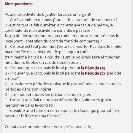
Mes questions :
Pour mon activité de bijoutier (articles en argent)
1 - Après combien de mois j'aurais droit au fond de commerce ?
2 - Est ce que le fait d'arrêter le contrat avec tout de même, la
continuité de mon activité ne considère pas une
façon de dérouter pour ne pas cumuler mon ancienneté dans le
local (vers l'obtention du droit de fond de commerce) ?
3 - Ce local est tout pour moi, j'en ai fait mes 1er Pas dans le métier,
ma clientèle est constituée de passager à coté
d'un marché hors de Tunis, d'ailleurs je pourrais faire témoigner
mes clients fidèles en cas de besoin pour :
A - Prouver que j'occupais le local pendant
la Période (A)
B - Prouver que j'occupais le local pendant
la Période (C)
"période
creuse"
C - cumuler ces périodes (puisque le propriétaire a jonglé sur les
périodes dans son intérêt
D - Lui imposer toutes les quittances non reçues
E - Est ce que le fait de ne pas délivrer des quittances (point
mentionné dans le contrat)
constitue une faute ou non respect de clause qui pourrait faire
basculer l'affaire en ma faveur ?
Comptant énormément sur votre précieuse aide,