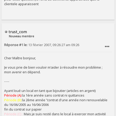
clientele apparaissent
trust_com
Nouveau membre
Réponse #1 le:
13 février 2007, 09:26:27 am 09:26
SIGNALER AU MODÉRATEUR
Cher Maître bonjour,
Je vous prie de bien vouloir m'aider à résoudre mon problème ;
mon avenir en dépend.
----
Ayant loué un local en tant que bijoutier (articles en argent)
Période (A)
:la 1ère année sans contrat ni quittances
Période (B)
:la 2ème année "contrat d'une année non renouvelable
du 16/06/2005 au 16/06/2006
fin du contrat sur papier
Période (C) :
Mais je suis resté dans le local à exercer mon activité