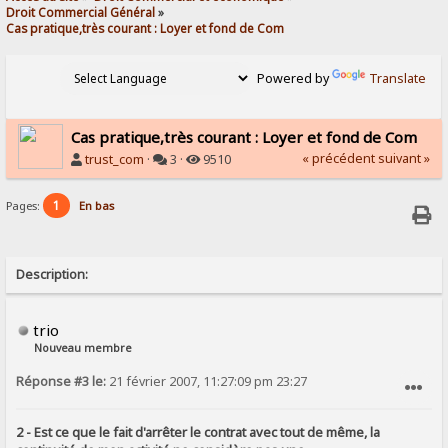
Droit Commercial Général
»
Cas pratique,très courant : Loyer et fond de Com
Powered by
Translate
Cas pratique,très courant : Loyer et fond de Com
« précédent
suivant »
trust_com
·
3 ·
9510
1
Pages:
En bas
Description:
trio
Nouveau membre
Réponse #3 le:
21 février 2007, 11:27:09 pm 23:27
SIGNALER AU MODÉRATEUR
2 - Est ce que le fait d'arrêter le contrat avec tout de même, la