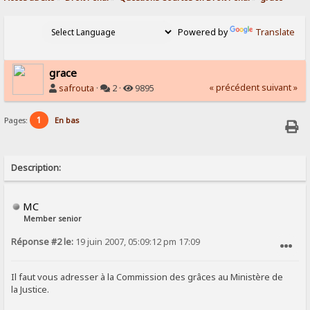
Powered by
Translate
grace
« précédent
suivant »
safrouta
·
2 ·
9895
1
Pages:
En bas
Description:
MC
Member senior
Réponse #2 le:
19 juin 2007, 05:09:12 pm 17:09
SIGNALER AU MODÉRATEUR
Il faut vous adresser à la Commission des grâces au Ministère de
la Justice.