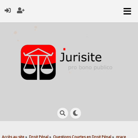
Accès au site
»
Droit Pénal
»
Questions Courtes en Droit Pénal
»
grace