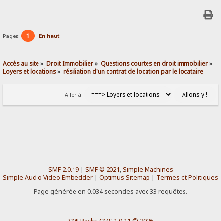
1
Pages:
En haut
Accès au site
»
Droit Immobilier
»
Questions courtes en droit immobilier
»
Loyers et locations
»
résiliation d'un contrat de location par le locataire
Aller à:
SMF 2.0.19
|
SMF © 2021
,
Simple Machines
Simple Audio Video Embedder
|
Optimus Sitemap
|
Termes et Politiques
Page générée en 0.034 secondes avec 33 requêtes.
SMFPacks CMS 1.0.11 © 2026