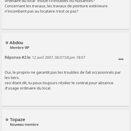
ordinaire du local" inclue t'il troubles ou nuisances?
Concernant les travaux, les travaux de peinture extérieure
n'incombent pas au locataire n'est ce pas?
Abdou
Membre VIP
Réponse #2 le:
12 avril 2007, 06:07:58 pm 18:07
SIGNALER AU MODÉRATEUR
Oui, le proprio ne garantit pas les troubles de fait occasionnés par
les tiers.
ceci étant dit, tu peux toujours résilier le contrat pour absence
d'usage ordinaire du local.
Topaze
Nouveau membre