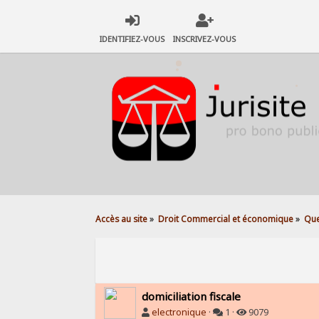
IDENTIFIEZ-VOUS
INSCRIVEZ-VOUS
Accès au site
»
Droit Commercial et économique
»
Que
domiciliation fiscale
electronique
·
1 ·
9079