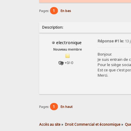
1
Pages:
En bas
Description:
Réponse #1 le:
13 j
electronique
Nouveau membre
Bonjour.
Je suis entrain de
+0/-0
Pour le siège soci
Est ce que c'est po
Merci.
1
Pages:
En haut
Accès au site
»
Droit Commercial et économique
»
Que