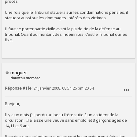
procès.
Une fois que le Tribunal statuera sur les condamnations pénales, il
statuera aussi sur les dommages-intérêts des victimes.
Il faut se porter partie civile avant la plaidoirie de la défense au
tribunal. Quant au montant des indemnités, c'est le Tribunal qui les
fixe.
moguet
Nouveau membre
Réponse #1 le:
24 janvier 2008, 08:54:26 pm 20:54
SIGNALER AU MODÉRATEUR
Bonjour,
Il y'a un mois j'ai perdu un beau frère suite à un accident de la
circulation . Il a laissé une veuve sans emploi et 3 garçons agés de
14,11 et 9 ans.
Pourriez-vous m'indiquer quelles sont les procédures à faire, les