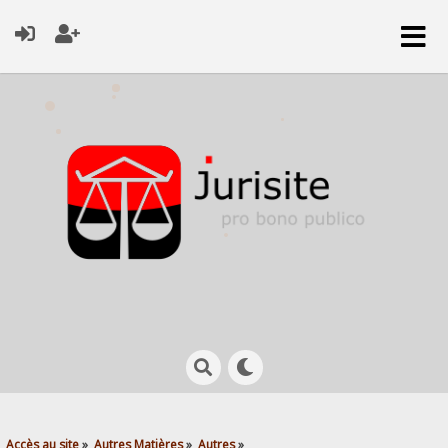
Accès au site
»
Autres Matières
»
Autres
»