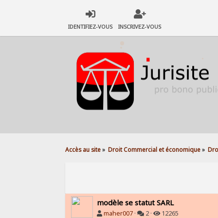
IDENTIFIEZ-VOUS
INSCRIVEZ-VOUS
Accès au site
»
Droit Commercial et économique
»
Dro
modèle se statut SARL
maher007
·
2 ·
12265