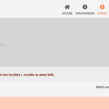
ACCUEIL
PUBLICATIONS
FORUM
it des Sociétés
»
modèle se statut SARL