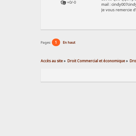
+0/-0
mail : cindy007cin
Je vous remercie d
1
Pages:
En haut
Accès au site
»
Droit Commercial et économique
»
Dro