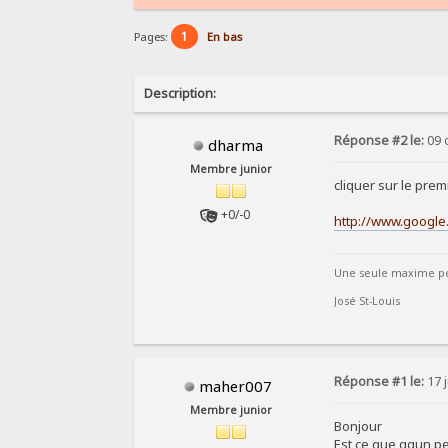
1
Pages:
En bas
Description:
Réponse #2 le:
09 
dharma
Membre junior
cliquer sur le pre
+0/-0
http://www.google
Une seule maxime peu
José St-Louis
Réponse #1 le:
17 j
maher007
Membre junior
Bonjour
Est ce que qqun p