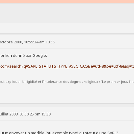
octobre 2008, 10:55:34 am 10:55
mier lien donné par Google:
.com/search?q=SARL_STATUTS_TYPE_AVEC_CAC&ie=utf-8&oe=utf-8&aq=t&rls=o
t expliquer la rigidité et l'intolérance des dogmes religieux : "Le premier jour, l
uillet 2008, 03:30:25 pm 15:30
eut m'envoyer un modèle (ou exemple type) du statut d'une SARL?