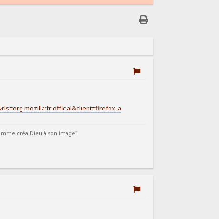
rg.mozilla:fr:official&client=firefox-a
'homme créa Dieu à son image".