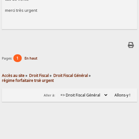
merci très urgent
1
Pages:
En haut
Accès au site
»
Droit Fiscal
»
Droit Fiscal Général
»
régime forfaitaire trsè urgent
Aller à: