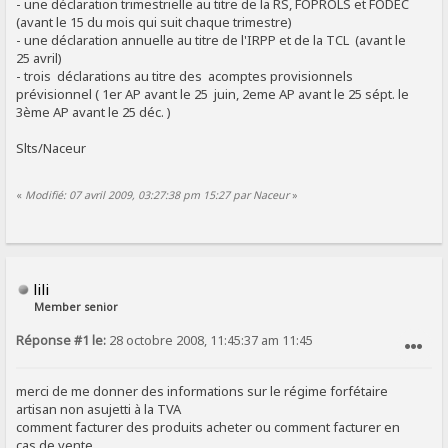
- une déclaration trimestrielle au titre de la RS, FOPROLS et FODEC
(avant le 15 du mois qui suit chaque trimestre)
- une déclaration annuelle au titre de l'IRPP et de la TCL (avant le
25 avril)
- trois déclarations au titre des acomptes provisionnels
prévisionnel ( 1er AP avant le 25 juin, 2eme AP avant le 25 sépt. le
3ème AP avant le 25 déc. )
Slts/Naceur
«
Modifié: 07 avril 2009, 03:27:38 pm 15:27 par Naceur
»
lili
Member senior
Réponse #1 le:
28 octobre 2008, 11:45:37 am 11:45
SIGNALER AU MODÉRATEUR
merci de me donner des informations sur le régime forfétaire
artisan non asujetti à la TVA
comment facturer des produits acheter ou comment facturer en
cas de vente