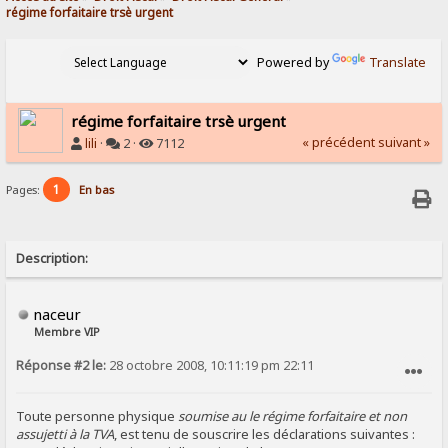
régime forfaitaire trsè urgent
Powered by
Translate
régime forfaitaire trsè urgent
« précédent
suivant »
lili
·
2 ·
7112
1
Pages:
En bas
Description:
naceur
Membre VIP
Réponse #2 le:
28 octobre 2008, 10:11:19 pm 22:11
SIGNALER AU MODÉRATEUR
Toute personne physique
soumise au le régime forfaitaire et non
assujetti à la TVA
, est tenu de souscrire les déclarations suivantes :