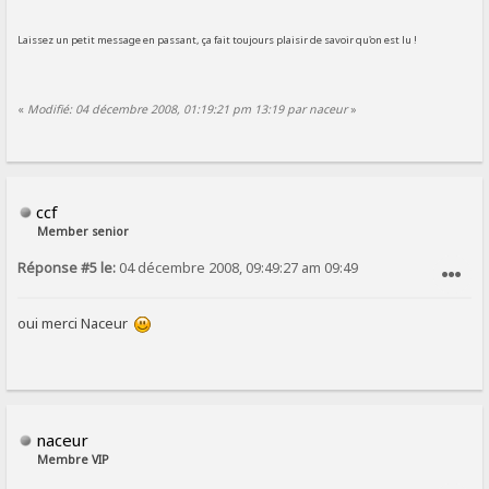
Laissez un petit message en passant, ça fait toujours plaisir de savoir qu'on est lu !
«
Modifié: 04 décembre 2008, 01:19:21 pm 13:19 par naceur
»
ccf
Member senior
Réponse #5 le:
04 décembre 2008, 09:49:27 am 09:49
SIGNALER AU MODÉRATEUR
oui merci Naceur
naceur
Membre VIP