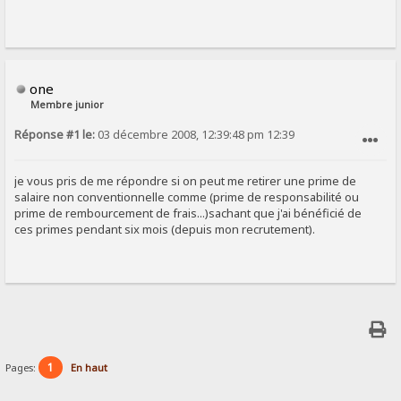
one
Membre junior
Réponse #1 le:
03 décembre 2008, 12:39:48 pm 12:39
SIGNALER AU MODÉRATEUR
je vous pris de me répondre si on peut me retirer une prime de
salaire non conventionnelle comme (prime de responsabilité ou
prime de rembourcement de frais...)sachant que j'ai bénéficié de
ces primes pendant six mois (depuis mon recrutement).
1
Pages:
En haut