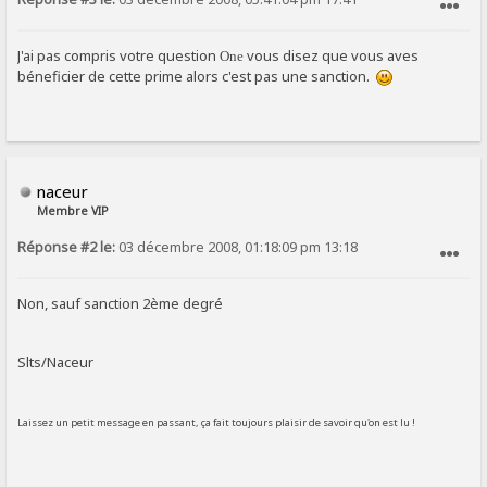
SIGNALER AU MODÉRATEUR
J'ai pas compris votre question
vous disez que vous aves
One
béneficier de cette prime alors c'est pas une sanction.
naceur
Membre VIP
Réponse #2 le:
03 décembre 2008, 01:18:09 pm 13:18
SIGNALER AU MODÉRATEUR
Non, sauf sanction 2ème degré
Slts/Naceur
Laissez un petit message en passant, ça fait toujours plaisir de savoir qu'on est lu !