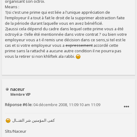
organisant son octroi.
Means :
1)si c'est une prime qui est liée a l'unique appréciation de
l'employeur il a tout à fait le droit de la supprimer abstraction faite
de la période durant laquelle vous en avez bénéficié.
2)aussi cela dépend du cadre dans lequel cette prime vous a été
octroyé:a- t'elle été mentionnée dans votre contrat ? ou bien votre
employeur vous a t-il remis une décision dans ce sens,si tel est le
cas et si votre employeur vous a
expressement
accordé cette
prime sans la rattaché a aucune autre condition il ne pourra pas
vous la retirer si non khliftek ala rabbi.
naceur
Membre VIP
Réponse #6 le:
04 décembre 2008, 11:09:10 am 11:09
SIGNALER AU MODÉRATEUR
كفى المؤمنين شر القتــال
Slts/Naceur