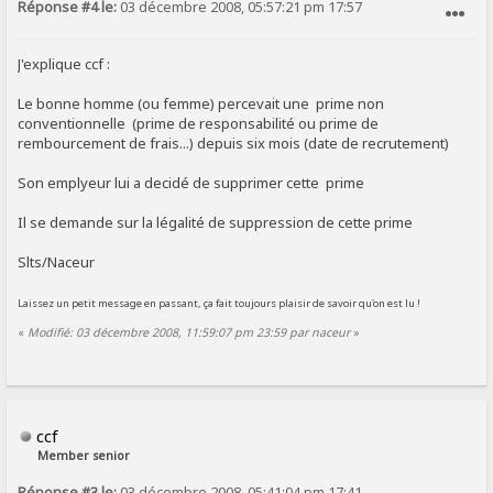
Réponse #4 le:
03 décembre 2008, 05:57:21 pm 17:57
SIGNALER AU MODÉRATEUR
J'explique ccf :
Le bonne homme (ou femme) percevait une prime non
conventionnelle (prime de responsabilité ou prime de
rembourcement de frais...) depuis six mois (date de recrutement)
Son emplyeur lui a decidé de supprimer cette prime
Il se demande sur la légalité de suppression de cette prime
Slts/Naceur
Laissez un petit message en passant, ça fait toujours plaisir de savoir qu'on est lu !
«
Modifié: 03 décembre 2008, 11:59:07 pm 23:59 par naceur
»
ccf
Member senior
Réponse #3 le:
03 décembre 2008, 05:41:04 pm 17:41