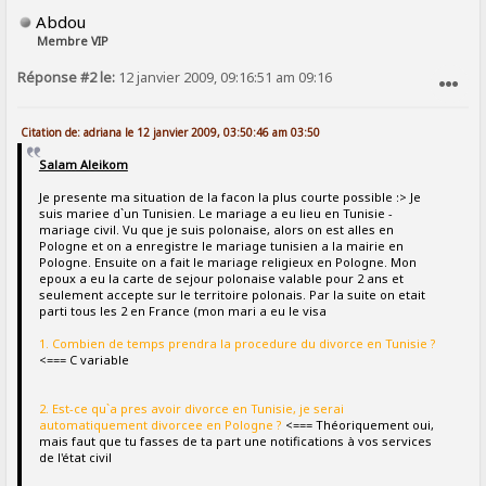
Abdou
Membre VIP
Réponse #2 le:
12 janvier 2009, 09:16:51 am 09:16
SIGNALER AU MODÉRATEUR
Citation de: adriana le 12 janvier 2009, 03:50:46 am 03:50
Salam Aleikom
Je presente ma situation de la facon la plus courte possible :> Je
suis mariee d`un Tunisien. Le mariage a eu lieu en Tunisie -
mariage civil. Vu que je suis polonaise, alors on est alles en
Pologne et on a enregistre le mariage tunisien a la mairie en
Pologne. Ensuite on a fait le mariage religieux en Pologne. Mon
epoux a eu la carte de sejour polonaise valable pour 2 ans et
seulement accepte sur le territoire polonais. Par la suite on etait
parti tous les 2 en France (mon mari a eu le visa
1. Combien de temps prendra la procedure du divorce en Tunisie ?
<=== C variable
2. Est-ce qu`a pres avoir divorce en Tunisie, je serai
automatiquement divorcee en Pologne ?
<=== Théoriquement oui,
mais faut que tu fasses de ta part une notifications à vos services
de l'état civil