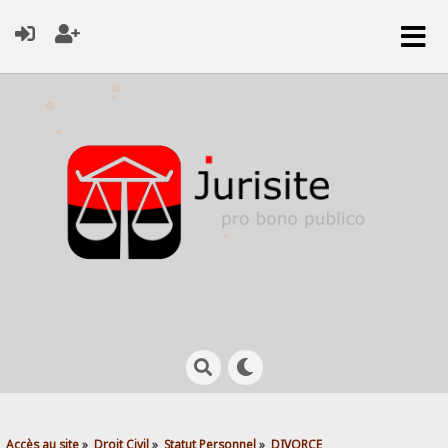
Accès au site
»
Droit Civil
»
Statut Personnel
»
DIVORCE