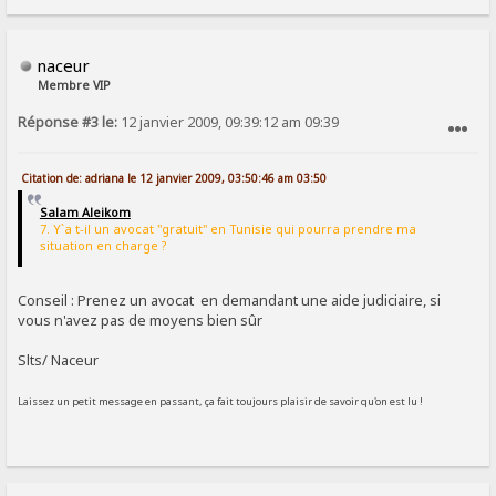
naceur
Membre VIP
Réponse #3 le:
12 janvier 2009, 09:39:12 am 09:39
SIGNALER AU MODÉRATEUR
Citation de: adriana le 12 janvier 2009, 03:50:46 am 03:50
Salam Aleikom
7. Y`a t-il un avocat "gratuit" en Tunisie qui pourra prendre ma
situation en charge ?
Conseil : Prenez un avocat en demandant une aide judiciaire, si
vous n'avez pas de moyens bien sûr
Slts/ Naceur
Laissez un petit message en passant, ça fait toujours plaisir de savoir qu'on est lu !