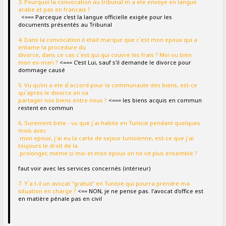
3. Pourquoi la convocation au tribunal m a ete envoye en langue
arabe et pas en francais ?
.
<=== Parceque c'est la langue officielle exigée pour les
documents présentés au Tribunal
4. Dans la convocation il etait marque que c`est mon epoux qui a
entame la procedure du
divorce, dans ce cas c`est qui qui couvre les frais ? Moi ou bien
mon ex-mari ?
<=== C'est Lui, sauf s'il demande le divorce pour
dommage causé
5. Vu qu'on a ete d`accord pour la communaute des biens, est-ce
qu`apres le divorce on va
partager nos biens entre nous ?
<=== les biens acquis en commun
restent en commun
6. Surement bete - vu que j`ai habite en Tunisie pendant quelques
mois avec
mon epoux, j`ai eu la carte de sejour tunisienne, est-ce que j`ai
toujours le droit de la
prolonger, meme si moi et mon epoux on ne vit plus ensemble ?
faut voir avec les services concernés (intérieur)
7. Y`a t-il un avocat "gratuit" en Tunisie qui pourra prendre ma
situation en charge ?
<== NON, je ne pense pas. l'avocat d'office est
en matière pénale pas en civil