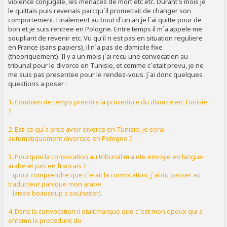
violence conjugale, les menaces de mort etc etc. Durant 5 mois je
le quittais puis revenais parcqu`il promettait de changer son
comportement. Finalement au bout d`un an je l`ai quitte pour de
bon et je suis rentree en Pologne. Entre temps il m`a appele me
soupliant de revenir etc. Vu qu'il n est pas en situation reguliere
en France (sans papiers), il n`a pas de domicile fixe
(theoriquement). Il y a un mois j`ai recu une convocation au
tribunal pour le divorce en Tunisie, et comme c`etait prevu, je ne
me suis pas presentee pour le rendez-vous. J`ai donc quelques
questions a poser :
1. Combien de temps prendra la procedure du divorce en Tunisie
?
2. Est-ce qu`a pres avoir divorce en Tunisie, je serai
automatiquement divorcee en Pologne ?
3. Pourquoi la convocation au tribunal m a ete envoye en langue
arabe et pas en francais ?
(pour comprendre que c`etait la convocation, j`ai du passer au
traducteur parcque mon arabe
laisse beaucoup a souhaiter).
4. Dans la convocation il etait marque que c`est mon epoux qui a
entame la procedure du