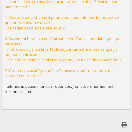
divorce, dans ce cas c`est qui qui couvre les frais ? Moi ou bien
mon ex-mari ?
5. Vu qu'on a ete d`accord pour la communaute des biens, est-ce
qu`apres le divorce on va
partager nos biens entre nous ?
6. Surement bete - vu que j`ai habite en Tunisie pendant quelques
mois avec
mon epoux, j`ai eu la carte de sejour tunisienne, est-ce que j`ai
toujours le droit de la
prolonger, meme si moi et mon epoux on ne vit plus ensemble ?
7. Y`a t-il un avocat "gratuit" en Tunisie qui pourra prendre ma
situation en charge ?
J`attends impatiemment les reponses. J`en serai enormement
reconnaissante.