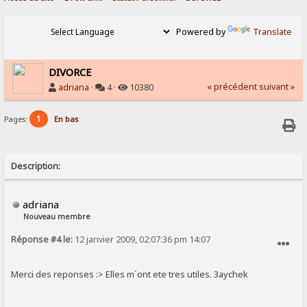
Powered by
Translate
DIVORCE
« précédent
suivant »
adriana
·
4 ·
10380
1
Pages:
En bas
Description:
adriana
Nouveau membre
Réponse #4 le:
12 janvier 2009, 02:07:36 pm 14:07
SIGNALER AU MODÉRATEUR
Merci des reponses :> Elles m`ont ete tres utiles. 3aychek