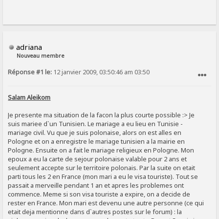
adriana
Nouveau membre
Réponse #1 le:
12 janvier 2009, 03:50:46 am 03:50
SIGNALER AU MODÉRATEUR
Salam Aleikom
Je presente ma situation de la facon la plus courte possible :> Je
suis mariee d`un Tunisien. Le mariage a eu lieu en Tunisie -
mariage civil. Vu que je suis polonaise, alors on est alles en
Pologne et on a enregistre le mariage tunisien a la mairie en
Pologne. Ensuite on a fait le mariage religieux en Pologne. Mon
epoux a eu la carte de sejour polonaise valable pour 2 ans et
seulement accepte sur le territoire polonais. Par la suite on etait
parti tous les 2 en France (mon mari a eu le visa touriste). Tout se
passait a merveille pendant 1 an et apres les problemes ont
commence. Meme si son visa touriste a expire, on a decide de
rester en France. Mon mari est devenu une autre personne (ce qui
etait deja mentionne dans d`autres postes sur le forum) : la