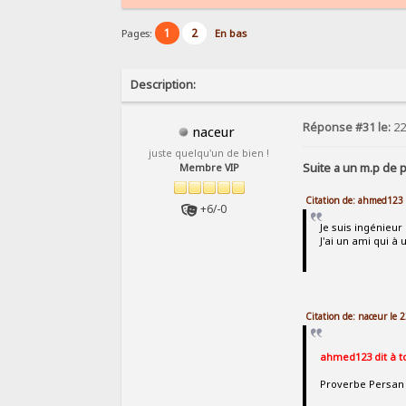
1
2
Pages:
En bas
Description:
Réponse #31 le:
22
naceur
juste quelqu'un de bien !
Suite a un m.p de p
Membre VIP
Citation de: ahmed123 
+6/-0
Je suis ingénieur
J'ai un ami qui à
Citation de: naceur le 
ahmed123 dit à t
Proverbe Persan 