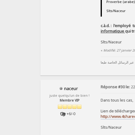
Slts/Naceur
c.à.d. : l'employé
informatique
qui t
Slts/Naceur
«
Modifié: 27 janvier 
 عبر الرسائل الخاصة طبعا
Réponse #30 le:
22
naceur
juste quelqu'un de bien !
Dans tous les cas, 
Membre VIP
Lien de télécharg
+6/-0
http://www.4share
Slts/Naceur