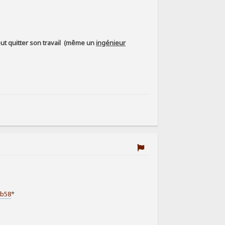
eut quitter son travail (même un
ingénieur
fb58
*