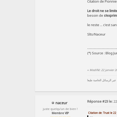
Citation de Pionnier
Le droit ne se lim
besoin de
s’expri
le reste ... c'est 
Slts/Naceur
----------------------
(*) Source : Blog J
«
Modifié: 22 janvier 
 عبر الرسائل الخاصة طبعا
Réponse #23 le:
22
naceur
juste quelqu'un de bien !
Citation de: Trust le 2
Membre VIP