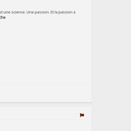
est une science. Une passion. Et la passion a
èche