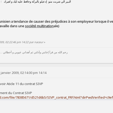
Proverbe (arabe) : البـير الي شربت منو إدعيلو بالبركة وحافظ عليه ليك و لغيرك
 tunisien a tendance de causer des préjudices à son employeur lorsque il v
ravaille dans une
société multination
ale)
2009, 02:22:46 pm 14:22 par naceur
»
رحم الله من قرأ إجابتي وأدلتي ثم أهداني عيوبي و أخطائي ...
 janvier 2009, 02:14:00 pm 14:14
voir Aticle 11 du contrat SIVP
ement du Contrat SIVP
d.com/file/78385671/d521d6b5/SIVP_contrat_FRF.html?dirPwdVerified=c9e