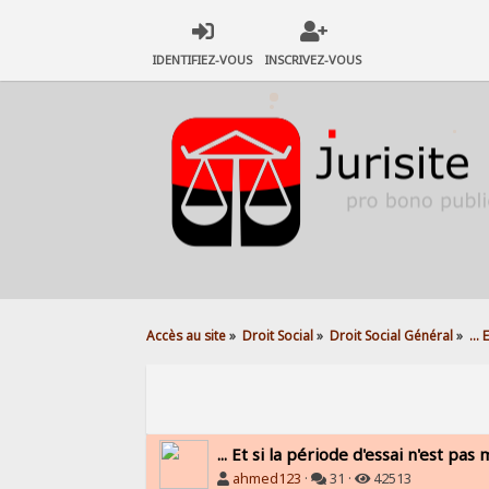
IDENTIFIEZ-VOUS
INSCRIVEZ-VOUS
Accès au site
»
Droit Social
»
Droit Social Général
»
...
... Et si la période d'essai n'est p
ahmed123
·
31 ·
42513