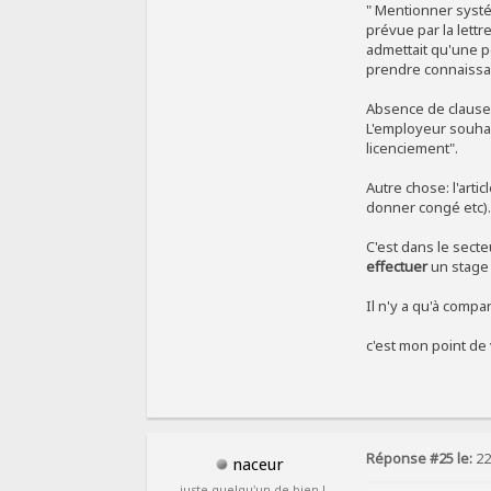
" Mentionner systé
prévue par la lettr
admettait qu'une p
prendre connaissan
Absence de clause c
L'employeur souhai
licenciement".
Autre chose: l'arti
donner congé etc)
C'est dans le secteu
effectuer
un stage lu
Il n'y a qu'à compa
c'est mon point de
Réponse #25 le:
22
naceur
juste quelqu'un de bien !