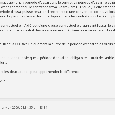
matiquement la période d'essai dans le contrat. La période d'essai ne se 
e d'engagement ou le contrat de travail (c. trav. art. L. 1221-23). Cette exig
ériode d'essai puisse résulter directement d'une convention collective lors
ce. La période d'essai doit donc figurer dans les contrats conclus à compte
ontractuelle. - À défaut d'une clause contractuelle organisant l'essai, le sa
tant rompre le contrat devra avoir un motif légitime pour se séparer du sal
cle 10 de la CCC fixe uniquement la durée de la période d'essai et les droits
.
r public en tunisie que la période d'essai est obligatoire. Extrait de l'article
i .....
rer les deux articles pour appréhender la différence.
 vue.
 janvier 2009, 01:34:35 pm 13:34