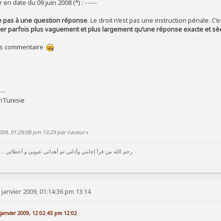
 en date du 09 juin 2008 (*) : -----
ite pas à une question réponse
. Le droit n’est pas une instruction pénale. C’
mer parfois plus vaguement et plus largement qu’une réponse exacte et s
sans commentaire
---
uriTunisie
2009, 01:29:08 pm 13:29 par naceur
»
رحم الله من قرأ إجابتي وأدلتي ثم أهداني عيوبي و أخطائي ...
 janvier 2009, 01:14:36 pm 13:14
2 janvier 2009, 12:02:43 pm 12:02