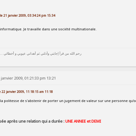
le 21 janvier 2009, 03:34:24 pm 15:34
 informatique. Je travaille dans une société multinationale.
رحم الله من قرأ إجابتي وأدلتي ثم أهداني عيوبي و أخطائي ...
 janvier 2009, 01:21:33 pm 13:21
le 22 janvier 2009, 11:18:15 am 11:18
 la politesse de s'abstenir de porter un jugement de valeur sur une personne qu'
sée après une relation qui a durée :
UNE ANNEE et DEMI