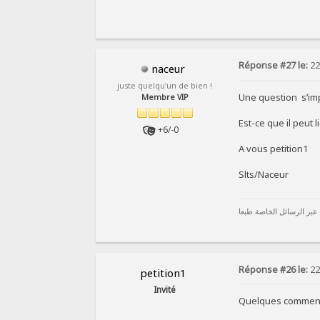
Réponse #27 le:
22
naceur
juste quelqu'un de bien !
Une question s’impo
Membre VIP
Est-ce que il peut
+6/-0
A vous petition1
Slts/Naceur
 عبر الرسائل الخاصة طبعا
Réponse #26 le:
22
petition1
Invité
Quelques commentai