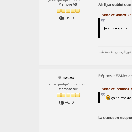
Ah !! j'ai oublié que
Membre VIP
Citation de: ahmed123 
+6/-0
Je suis ingénieur
 عبر الرسائل الخاصة طبعا
Réponse #24 le:
22
naceur
juste quelqu'un de bien !
Citation de: petition1 
Membre VIP
ça relève de
+6/-0
La question est po