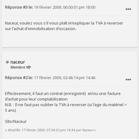
Réponse #3 le:
19 février 2009, 06:00:01 pm 18:00
SIGNALER AU MODÉRATEUR
Naceur, voulez vous s'il vous plaît m'expliquer la TVA à reverser
sur l'achat d'immobilisation d'occasion.
naceur
Membre VIP
Réponse #2 le:
17 février 2009, 02:46:14 pm 14:46
SIGNALER AU MODÉRATEUR
Effectivement, il faut un contrat (enregistré) et/ou une facture
d'achat pour leur comptabilisation
N.B. : Il ne faut pas oublier la TVA à reverser (si l'age du matériel <
5 ans)
Slts/Naceur
«
Modifié: 17 février 2009, 07:34:53 pm 19:34 par Naceur
»