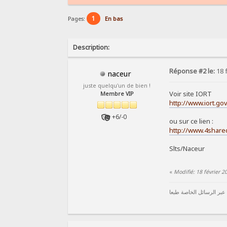
1
Pages:
En bas
Description:
Réponse #2 le:
18 f
naceur
juste quelqu'un de bien !
Voir site IORT
Membre VIP
http://www.iort.
+6/-0
ou sur ce lien :
http://www.4share
Slts/Naceur
«
Modifié: 18 février 
 عبر الرسائل الخاصة طبعا