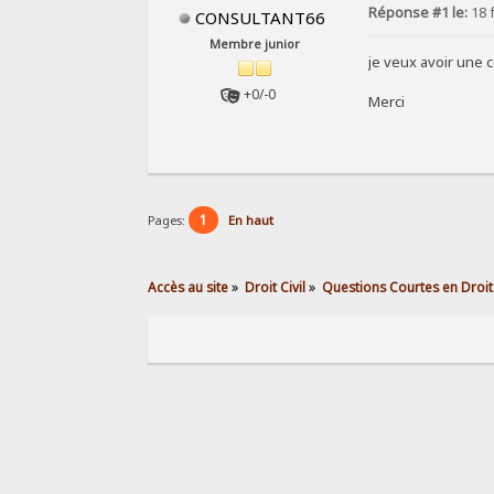
Réponse #1 le:
18 f
CONSULTANT66
Membre junior
je veux avoir une 
+0/-0
Merci
1
Pages:
En haut
Accès au site
»
Droit Civil
»
Questions Courtes en Droit 