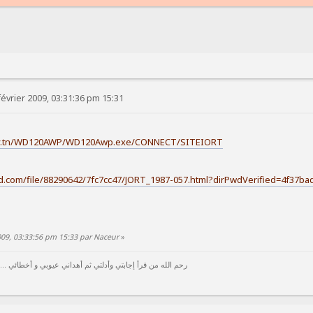
évrier 2009, 03:31:36 pm 15:31
gov.tn/WD120AWP/WD120Awp.exe/CONNECT/SITEIORT
d.com/file/88290642/7fc7cc47/JORT_1987-057.html?dirPwdVerified=4f37ba
2009, 03:33:56 pm 15:33 par Naceur
»
رحم الله من قرأ إجابتي وأدلتي ثم أهداني عيوبي و أخطائي ...