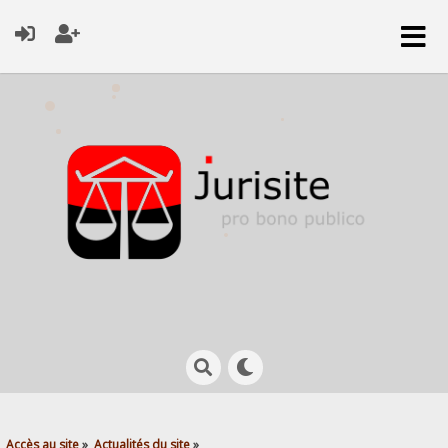
Accès au site
»
Actualités du site
»