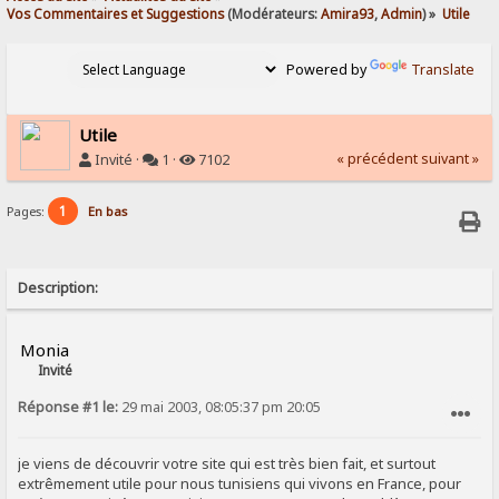
Vos Commentaires et Suggestions
(Modérateurs:
Amira93
,
Admin
) »
Utile
Powered by
Translate
Utile
« précédent
suivant »
Invité ·
1 ·
7102
1
Pages:
En bas
Description:
Monia
Invité
Réponse #1 le:
29 mai 2003, 08:05:37 pm 20:05
SIGNALER AU MODÉRATEUR
je viens de découvrir votre site qui est très bien fait, et surtout
extrêmement utile pour nous tunisiens qui vivons en France, pour