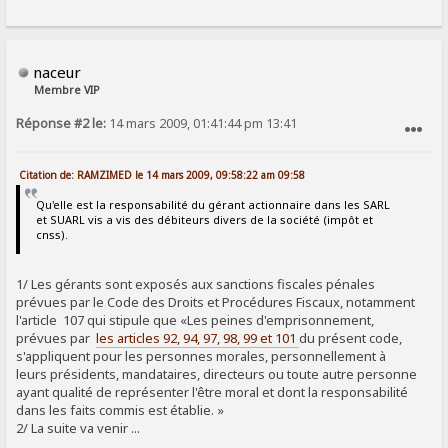
naceur
Membre VIP
Réponse #2 le:
14 mars 2009, 01:41:44 pm 13:41
SIGNALER AU MODÉRATEUR
Citation de: RAMZIMED le 14 mars 2009, 09:58:22 am 09:58
Qu'elle est la responsabilité du gérant actionnaire dans les SARL
et SUARL vis a vis des débiteurs divers de la société (impôt et
cnss).
1/ Les gérants sont exposés aux sanctions fiscales pénales
prévues par le Code des Droits et Procédures Fiscaux, notamment
l'article 107 qui stipule que «Les peines d'emprisonnement,
prévues par
les articles 92, 94, 97, 98, 99 et 101
du présent code,
s'appliquent pour les personnes morales, personnellement à
leurs présidents, mandataires, directeurs ou toute autre personne
ayant qualité de représenter l'être moral et dont la responsabilité
dans les faits commis est établie. »
2/ La suite va venir ...