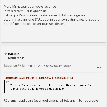
SIGNALER AU MODÉRATEUR
Merci Mr naceur pour votre réponse
je vais reformuler la question
Est ce que l'associé unique dans une SUARL, ou le gérant
actionnaire dans une SARL peut risquer son patrimoine, l'orsque la
société ne peut pas payer tous ses dettes.
naceur
Membre VIP
Réponse #4 le:
18 mars 2009, 08:52:06 am 08:52
SIGNALER AU MODÉRATEUR
Citation de: RAMZIMED le 15 mars 2009, 11:53:28 am 11:53
SVP plus d'éclaircissement sur le sort les dettes d'une société qui
n'a plus d'actif et qui l'exerce plus d'activité.
Règlement judiciaire (éventuellement faillite), sinon banqueroute