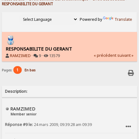
RESPONSABILITE DU GERANT
Powered by
Translate
RESPONSABILITE DU GERANT
« précédent
suivant »
RAMZIMED
·
9 ·
13579
1
Pages:
En bas
Description:
RAMZIMED
Member senior
Réponse #9 le:
24 mars 2009, 09:39:28 am 09:39
SIGNALER AU MODÉRATEUR