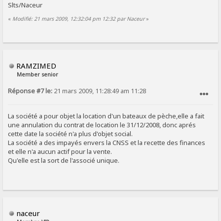
Slts/Naceur
«
Modifié: 21 mars 2009, 12:32:04 pm 12:32 par Naceur
»
RAMZIMED
Member senior
Réponse #7 le:
21 mars 2009, 11:28:49 am 11:28
SIGNALER AU MODÉRATEUR
La société a pour objet la location d'un bateaux de pèche,elle a fait
une annulation du contrat de location le 31/12/2008, donc aprés
cette date la société n'a plus d'objet social.
La société a des impayés envers la CNSS et la recette des finances
et elle n'a aucun actif pour la vente.
Qu'elle est la sort de l'associé unique.
naceur