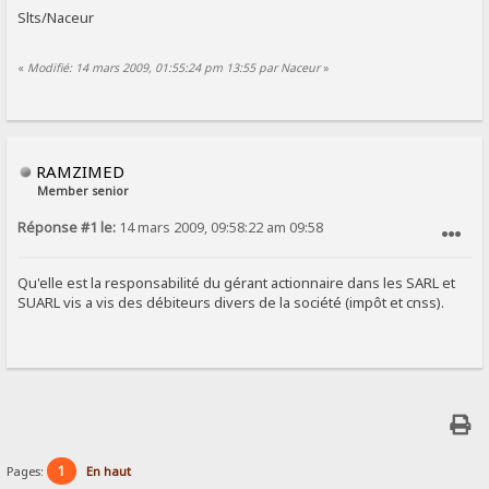
Slts/Naceur
«
Modifié: 14 mars 2009, 01:55:24 pm 13:55 par Naceur
»
RAMZIMED
Member senior
Réponse #1 le:
14 mars 2009, 09:58:22 am 09:58
SIGNALER AU MODÉRATEUR
Qu'elle est la responsabilité du gérant actionnaire dans les SARL et
SUARL vis a vis des débiteurs divers de la société (impôt et cnss).
1
Pages:
En haut