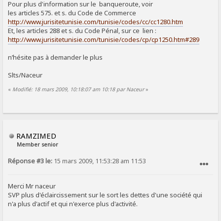
Pour plus d'information sur le banqueroute, voir
les articles 575. et s. du Code de Commerce
http://www.jurisitetunisie.com/tunisie/codes/cc/cc1280.htm
Et, les articles 288 et s. du Code Pénal, sur ce lien :
http://www.jurisitetunisie.com/tunisie/codes/cp/cp1250.htm#289
n’hésite pas à demander le plus
Slts/Naceur
«
Modifié: 18 mars 2009, 10:18:07 am 10:18 par Naceur
»
RAMZIMED
Member senior
Réponse #3 le:
15 mars 2009, 11:53:28 am 11:53
SIGNALER AU MODÉRATEUR
Merci Mr naceur
SVP plus d'éclaircissement sur le sort les dettes d'une société qui
n'a plus d'actif et qui n'exerce plus d'activité.