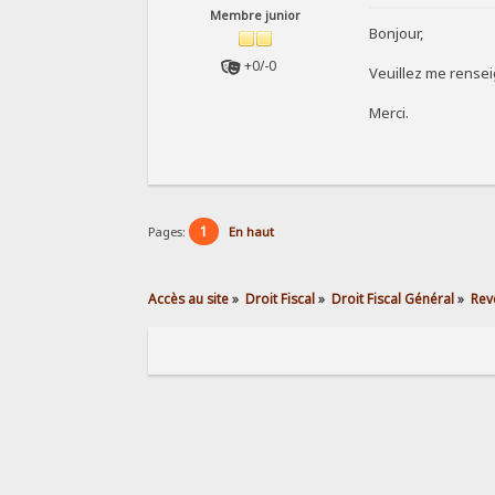
Membre junior
Bonjour,
+0/-0
Veuillez me renseig
Merci.
1
Pages:
En haut
Accès au site
»
Droit Fiscal
»
Droit Fiscal Général
»
Rev