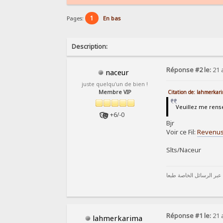
1
Pages:
En bas
Description:
Réponse #2 le:
21 a
naceur
juste quelqu'un de bien !
Citation de: lahmerkari
Membre VIP
Veuillez me rense
+6/-0
Bjr
Voir ce Fil:
Revenus
Slts/Naceur
 عبر الرسائل الخاصة طبعا
Réponse #1 le:
21 a
lahmerkarima