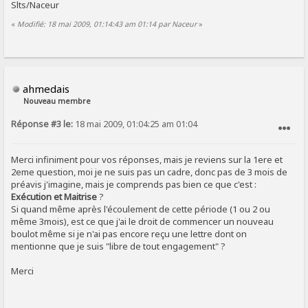
Slts/Naceur
«
Modifié: 18 mai 2009, 01:14:43 am 01:14 par Naceur
»
ahmedais
Nouveau membre
Réponse #3 le:
18 mai 2009, 01:04:25 am 01:04
SIGNALER AU MODÉRATEUR
Merci infiniment pour vos réponses, mais je reviens sur la 1ere et
2eme question, moi je ne suis pas un cadre, donc pas de 3 mois de
préavis j'imagine, mais je comprends pas bien ce que c'est :
Exécution et Maitrise
?
Si quand même après l'écoulement de cette période (1 ou 2 ou
même 3mois), est ce que j'ai le droit de commencer un nouveau
boulot même si je n'ai pas encore reçu une lettre dont on
mentionne que je suis "libre de tout engagement" ?
Merci