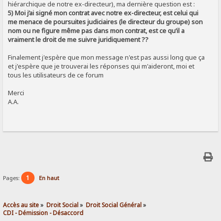
hiérarchique de notre ex-directeur), ma dernière question est :
5) Moi j’ai signé mon contrat avec notre ex-directeur, est celui qui
me menace de poursuites judiciaires (le directeur du groupe) son
nom ou ne figure même pas dans mon contrat, est ce qu’il a
vraiment le droit de me suivre juridiquement ??
Finalement j'espère que mon message n'est pas aussi long que ça
et j'espère que je trouverai les réponses qui m'aideront, moi et
tous les utilisateurs de ce forum
Merci
A.A.
1
Pages:
En haut
Accès au site
»
Droit Social
»
Droit Social Général
»
CDI - Démission - Désaccord