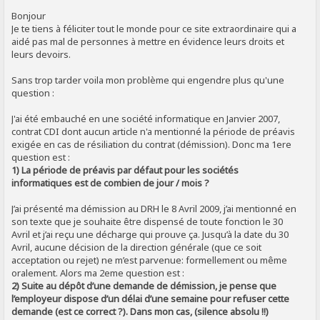
SIGNALER AU MODÉRATEUR
Bonjour
Je te tiens à féliciter tout le monde pour ce site extraordinaire qui a
aidé pas mal de personnes à mettre en évidence leurs droits et
leurs devoirs.
Sans trop tarder voila mon problème qui engendre plus qu'une
question :
J'ai été embauché en une société informatique en Janvier 2007,
contrat CDI dont aucun article n'a mentionné la période de préavis
exigée en cas de résiliation du contrat (démission). Donc ma 1ere
question est :
1) La période de préavis par défaut pour les sociétés
informatiques est de combien de jour / mois ?
J’ai présenté ma démission au DRH le 8 Avril 2009, j’ai mentionné en
son texte que je souhaite être dispensé de toute fonction le 30
Avril et j’ai reçu une décharge qui prouve ça. Jusqu’à la date du 30
Avril, aucune décision de la direction générale (que ce soit
acceptation ou rejet) ne m’est parvenue: formellement ou même
oralement. Alors ma 2eme question est :
2) Suite au dépôt d’une demande de démission, je pense que
l’employeur dispose d’un délai d’une semaine pour refuser cette
demande (est ce correct ?). Dans mon cas, (silence absolu !!)