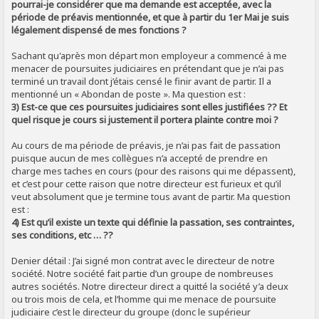
pourrai-je considérer que ma demande est acceptée, avec la
période de préavis mentionnée, et que à partir du 1er Mai je suis
légalement dispensé de mes fonctions ?
Sachant qu'après mon départ mon employeur a commencé à me
menacer de poursuites judiciaires en prétendant que je n’ai pas
terminé un travail dont j’étais censé le finir avant de partir. Il a
mentionné un « Abondan de poste ». Ma question est :
3) Est-ce que ces poursuites judiciaires sont elles justifiées ?? Et
quel risque je cours si justement il portera plainte contre moi ?
Au cours de ma période de préavis, je n’ai pas fait de passation
puisque aucun de mes collègues n’a accepté de prendre en
charge mes taches en cours (pour des raisons qui me dépassent),
et c’est pour cette raison que notre directeur est furieux et qu’il
veut absolument que je termine tous avant de partir. Ma question
est :
4) Est qu’il existe un texte qui définie la passation, ses contraintes,
ses conditions, etc … ??
Denier détail : J’ai signé mon contrat avec le directeur de notre
société. Notre société fait partie d’un groupe de nombreuses
autres sociétés. Notre directeur direct a quitté la société y’a deux
ou trois mois de cela, et l’homme qui me menace de poursuite
judiciaire c’est le directeur du groupe (donc le supérieur