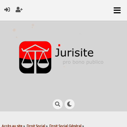
Accès au site
»
Droit Social
»
Droit Social Général
»