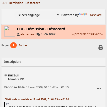
CDI - Démission - Désaccord
Powered by
Translate
CDI - Démission - Désaccord
« précédent
suivant »
ahmedais
·
4 ·
10991
1
Pages:
En bas
Description:
naceur
Membre VIP
Réponse #4 le:
18 mai 2009, 01:10:47 am 01:10
SIGNALER AU MODÉRATEUR
Citation de: ahmedais le 18 mai 2009, 01:04:25 am 01:04
mais je reviens sur la 1ere et 2eme question, moi je ne suis pas un