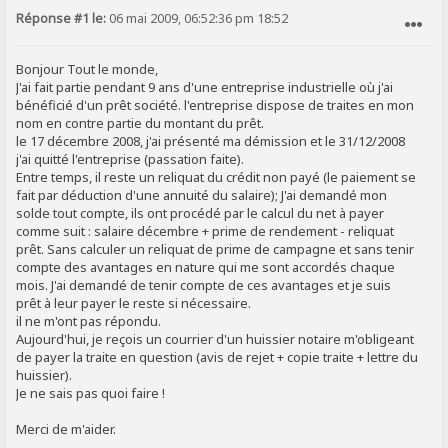
Réponse #1 le:
06 mai 2009, 06:52:36 pm 18:52
SIGNALER AU MODÉRATEUR
Bonjour Tout le monde,
J'ai fait partie pendant 9 ans d'une entreprise industrielle où j'ai
bénéficié d'un prêt société. l'entreprise dispose de traites en mon
nom en contre partie du montant du prêt.
le 17 décembre 2008, j'ai présenté ma démission et le 31/12/2008
j'ai quitté l'entreprise (passation faite).
Entre temps, il reste un reliquat du crédit non payé (le paiement se
fait par déduction d'une annuité du salaire); J'ai demandé mon
solde tout compte, ils ont procédé par le calcul du net à payer
comme suit : salaire décembre + prime de rendement - reliquat
prêt. Sans calculer un reliquat de prime de campagne et sans tenir
compte des avantages en nature qui me sont accordés chaque
mois. J'ai demandé de tenir compte de ces avantages et je suis
prêt à leur payer le reste si nécessaire.
il ne m'ont pas répondu.
Aujourd'hui, je reçois un courrier d'un huissier notaire m'obligeant
de payer la traite en question (avis de rejet + copie traite + lettre du
huissier).
Je ne sais pas quoi faire !
Merci de m'aider.