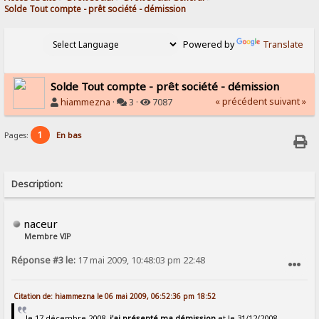
Solde Tout compte - prêt société - démission 
Powered by
Translate
Solde Tout compte - prêt société - démission
« précédent
suivant »
hiammezna
·
3 ·
7087
1
Pages:
En bas
Description:
naceur
Membre VIP
Réponse #3 le:
17 mai 2009, 10:48:03 pm 22:48
SIGNALER AU MODÉRATEUR
Citation de: hiammezna le 06 mai 2009, 06:52:36 pm 18:52
le 17 décembre 2008,
j'ai présenté ma démission
et le 31/12/2008