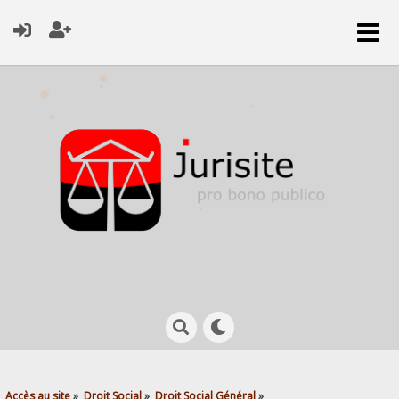
Accès au site
»
Droit Social
»
Droit Social Général
»