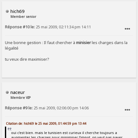
hich69
Member senior
Réponse #10 le:
25 mai 2009, 02:11:34 pm 14:11
SIGNALER AU MODÉRATEUR
Une bonne gestion : Il faut chercher à
minisier
les charges dans la
légalité
tu veux dire maximiser?
naceur
Membre VIP
Réponse #9 le:
25 mai 2009, 02:06:00 pm 14:06
SIGNALER AU MODÉRATEUR
Citation de: hich69 le 25 mai 2009, 01:44:59 pm 13:44
oui c'est bien. mais le tunisien est curieux il cherche toujours a
augmenter les charges pour minimiser l'impot. on veut pas payer.