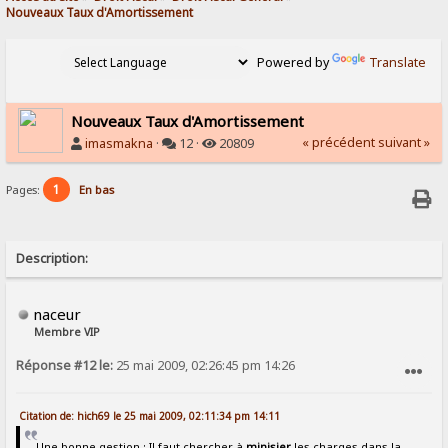
Nouveaux Taux d'Amortissement 
Powered by
Translate
Nouveaux Taux d'Amortissement
« précédent
suivant »
imasmakna
·
12 ·
20809
1
Pages:
En bas
Description:
naceur
Membre VIP
Réponse #12 le:
25 mai 2009, 02:26:45 pm 14:26
SIGNALER AU MODÉRATEUR
Citation de: hich69 le 25 mai 2009, 02:11:34 pm 14:11
Une bonne gestion : Il faut chercher à
minisier
les charges dans la