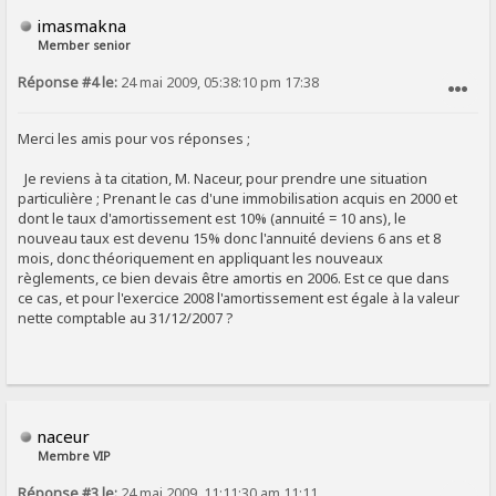
imasmakna
Member senior
Réponse #4 le:
24 mai 2009, 05:38:10 pm 17:38
SIGNALER AU MODÉRATEUR
Merci les amis pour vos réponses ;
Je reviens à ta citation, M. Naceur, pour prendre une situation
particulière ; Prenant le cas d'une immobilisation acquis en 2000 et
dont le taux d'amortissement est 10% (annuité = 10 ans), le
nouveau taux est devenu 15% donc l'annuité deviens 6 ans et 8
mois, donc théoriquement en appliquant les nouveaux
règlements, ce bien devais être amortis en 2006. Est ce que dans
ce cas, et pour l'exercice 2008 l'amortissement est égale à la valeur
nette comptable au 31/12/2007 ?
naceur
Membre VIP
Réponse #3 le:
24 mai 2009, 11:11:30 am 11:11