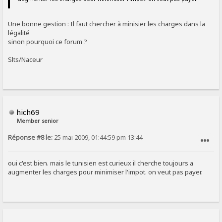
Une bonne gestion : Il faut chercher à minisier les charges dans la
légalité
sinon pourquoi ce forum ?
Slts/Naceur
hich69
Member senior
Réponse #8 le:
25 mai 2009, 01:44:59 pm 13:44
SIGNALER AU MODÉRATEUR
oui c'est bien. mais le tunisien est curieux il cherche toujours a
augmenter les charges pour minimiser l'impot. on veut pas payer.