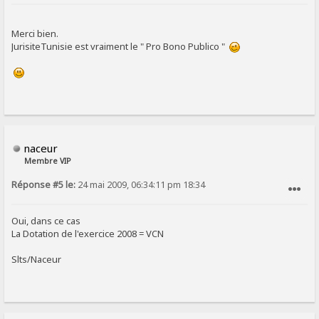
SIGNALER AU MODÉRATEUR
Merci bien.
JurisiteTunisie est vraiment le " Pro Bono Publico "
naceur
Membre VIP
Réponse #5 le:
24 mai 2009, 06:34:11 pm 18:34
SIGNALER AU MODÉRATEUR
Oui, dans ce cas
La Dotation de l'exercice 2008 = VCN
Slts/Naceur