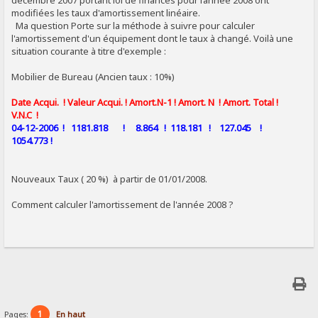
décembre 2007 portant loi de finances pour l’année 2008 ont
modifiées les taux d'amortissement linéaire.
Ma question Porte sur la méthode à suivre pour calculer
l'amortissement d'un équipement dont le taux à changé. Voilà une
situation courante à titre d'exemple :
Mobilier de Bureau (Ancien taux : 10%)
Date Acqui. ! Valeur Acqui. ! Amort.N-1 ! Amort. N ! Amort. Total !
V.N.C !
04-12-2006 ! 1181.818 ! 8.864 ! 118.181 ! 127.045 !
1054.773 !
Nouveaux Taux ( 20 %) à partir de 01/01/2008.
Comment calculer l'amortissement de l'année 2008 ?
1
Pages:
En haut