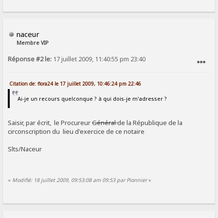
naceur
Membre VIP
Réponse #2 le:
17 juillet 2009, 11:40:55 pm 23:40
SIGNALER AU MODÉRATEUR
Citation de: flora24 le 17 juillet 2009, 10:46:24 pm 22:46
Ai-je un recours quelconque ? à qui dois-je m'adresser ?
Saisir, par écrit, le Procureur
Général
de la République de la
circonscription du lieu d'exercice de ce notaire
Slts/Naceur
«
Modifié: 18 juillet 2009, 09:53:08 am 09:53 par Pionnier
»