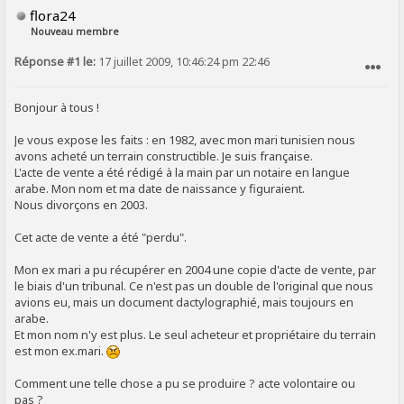
flora24
Nouveau membre
Réponse #1 le:
17 juillet 2009, 10:46:24 pm 22:46
SIGNALER AU MODÉRATEUR
Bonjour à tous !
Je vous expose les faits : en 1982, avec mon mari tunisien nous
avons acheté un terrain constructible. Je suis française.
L'acte de vente a été rédigé à la main par un notaire en langue
arabe. Mon nom et ma date de naissance y figuraient.
Nous divorçons en 2003.
Cet acte de vente a été "perdu".
Mon ex mari a pu récupérer en 2004 une copie d'acte de vente, par
le biais d'un tribunal. Ce n'est pas un double de l'original que nous
avions eu, mais un document dactylographié, mais toujours en
arabe.
Et mon nom n'y est plus. Le seul acheteur et propriétaire du terrain
est mon ex.mari.
Comment une telle chose a pu se produire ? acte volontaire ou
pas ?