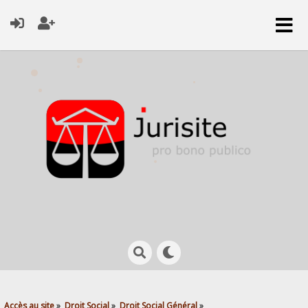
Accès au site
»
Droit Social
»
Droit Social Général
»