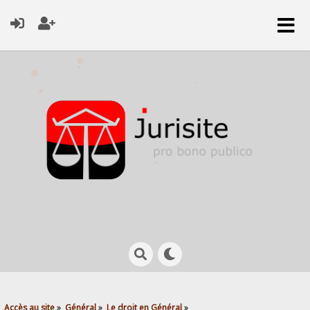
Accès au site
»
Général
»
Le droit en Général
»