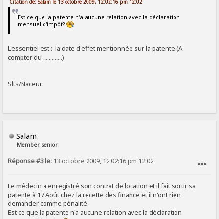
Citation de: Salam le 13 octobre 2009, 12:02:16 pm 12:02
Est ce que la patente n'a aucune relation avec la déclaration
mensuel d'impôt?
L'essentiel est : la date d'effet mentionnée sur la patente (A
compter du .............)
Slts/Naceur
Salam
Member senior
Réponse #3 le:
13 octobre 2009, 12:02:16 pm 12:02
SIGNALER AU MODÉRATEUR
Le médecin a enregistré son contrat de location et il fait sortir sa
patente à 17 Août chez la recette des finance et il n'ont rien
demander comme pénalité.
Est ce que la patente n'a aucune relation avec la déclaration