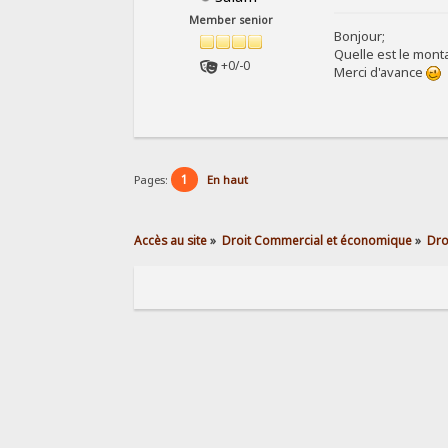
Member senior
Bonjour;
Quelle est le mont
+0/-0
Merci d'avance
1
Pages:
En haut
Accès au site
»
Droit Commercial et économique
»
Dro