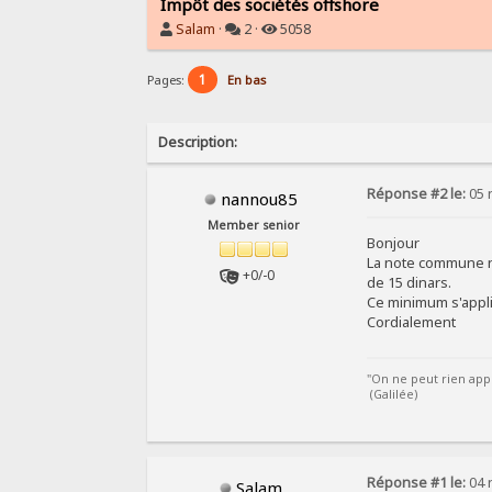
Impôt des sociétés offshore
Salam
·
2 ·
5058
1
Pages:
En bas
Description:
Réponse #2 le:
05 
nannou85
Member senior
Bonjour
La note commune n
+0/-0
de 15 dinars.
Ce minimum s'appliq
Cordialement
"On ne peut rien app
(Galilée)
Réponse #1 le:
04 
Salam