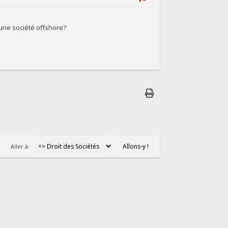
une société offshore?
Aller à: