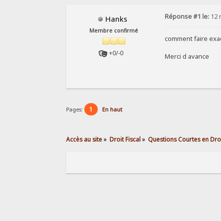
Réponse #1 le:
12 
Hanks
Membre confirmé
comment faire ex
+0/-0
Merci d avance
1
Pages:
En haut
Accès au site
»
Droit Fiscal
»
Questions Courtes en Droi