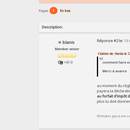
1
Pages:
En bas
Description:
Réponse #2 le:
13 
blanis
Member senior
Citation de: Hanks le
+0/-0
comment faire 
Merci d avance
au moment du règle
payera ta déclarat
au forfait d'impôt 
plus tu doit donner
N'hésitez pas à me co