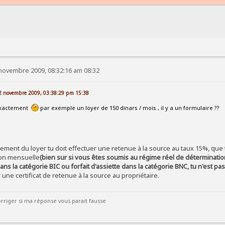
novembre 2009, 08:32:16 am 08:32
 12 novembre 2009, 03:38:29 pm 15:38
exactement
par exemple un loyer de 150 dinars / mois , il y a un formulaire ??
ment du loyer tu doit effectuer une retenue à la source au taux 15%, que t
ion mensuelle
(bien sur si vous êtes soumis au régime réel de détermination
dans la catégorie BIC ou forfait d'assiette dans la catégorie BNC, tu n'est pa
 une certificat de retenue à la source au propriétaire.
rriger si ma réponse vous parait fausse