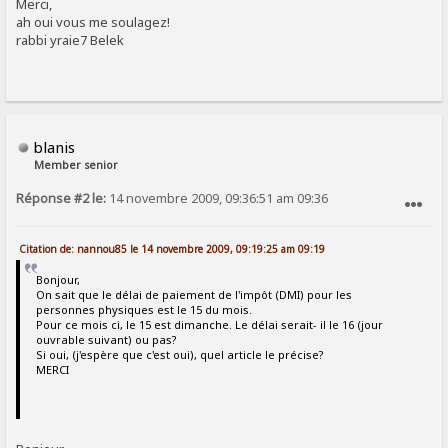
Merci,
ah oui vous me soulagez!
rabbi yraie7 Belek
blanis
Member senior
Réponse #2 le:
14 novembre 2009, 09:36:51 am 09:36
SIGNALER AU MODÉRATEUR
Citation de: nannou85 le 14 novembre 2009, 09:19:25 am 09:19
Bonjour,
On sait que le délai de paiement de l'impôt (DMI) pour les
personnes physiques est le 15 du mois.
Pour ce mois ci, le 15 est dimanche. Le délai serait- il le 16 (jour
ouvrable suivant) ou pas?
Si oui, (j'espère que c'est oui), quel article le précise?
MERCI