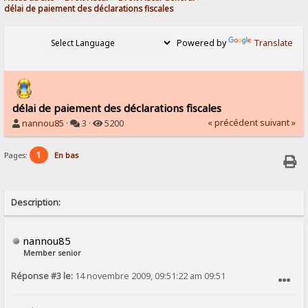
délai de paiement des déclarations fiscales
Powered by
Translate
délai de paiement des déclarations fiscales
« précédent
suivant »
nannou85
·
3 ·
5200
1
Pages:
En bas
Description:
nannou85
Member senior
Réponse #3 le:
14 novembre 2009, 09:51:22 am 09:51
SIGNALER AU MODÉRATEUR