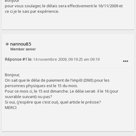
Bonjour
pour vous soulager, le délais sera effectivement le 16/11/2009 et
ce ci je le sais par expérience.
nannou85
Member senior
Réponse #1 le:
14 novembre 2009, 09:19:25 am 09:19
SIGNALER AU MODÉRATEUR
Bonjour,
On sait que le délai de paiement de l'impôt (DMI) pour les
personnes physiques est le 15 du mois.
Pour ce mois ci, le 15 est dimanche. Le délai serait- il le 16 (jour
ouvrable suivant) ou pas?
Si oui, (j'espère que c'est oui), quel article le précise?
MERCI