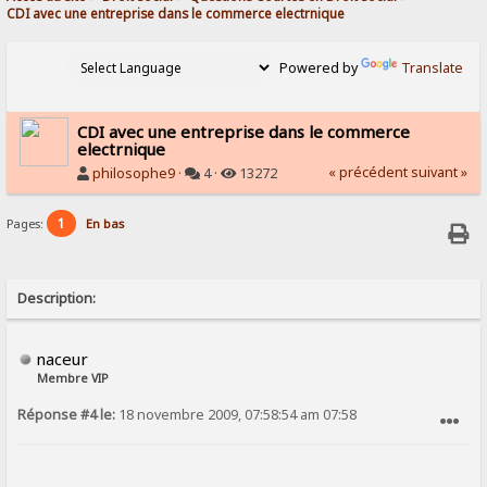
CDI avec une entreprise dans le commerce electrnique
Powered by
Translate
CDI avec une entreprise dans le commerce
electrnique
« précédent
suivant »
philosophe9
·
4 ·
13272
1
Pages:
En bas
Description:
naceur
Membre VIP
Réponse #4 le:
18 novembre 2009, 07:58:54 am 07:58
SIGNALER AU MODÉRATEUR