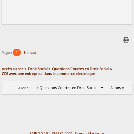
1
Pages:
En haut
Accès au site
»
Droit Social
»
Questions Courtes en Droit Social
»
CDI avec une entreprise dans le commerce electrnique
Aller à:
SMF 2.0.19
|
SMF © 2021
,
Simple Machines