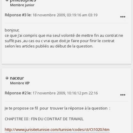
Membre junior
Réponse #3 le:
18 novembre 2009, 03:19:16 am 03:19
SIGNALER AU MODÉRATEUR
bonjour,
ce que j'ai compris que ma seul volonté de mettre fin au contrat ne
suffit pas ,au cas ou c vrai que doit je faire pour finir le contrat
selon les articles publiés au début de la question.
naceur
Membre VIP
Réponse #2 le:
17 novembre 2009, 10:16:12 pm 22:16
SIGNALER AU MODÉRATEUR
Je te propose ce fil pour trouver la réponse à la question :
CHAPITRE III : FIN DU CONTRAT DE TRAVAIL
http://www.jurisitetunisie.com/tunisie/codes/ct/Ct1020.htm