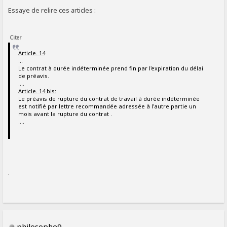
Essaye de relire ces articles :
Citer
Article. 14
...
Le contrat à durée indéterminée prend fin par l'expiration du délai
de préavis.
....
Article. 14 bis:
Le préavis de rupture du contrat de travail à durée indéterminée
est notifié par lettre recommandée adressée à l'autre partie un
mois avant la rupture du contrat .
....
.
philosophe9