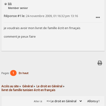
lili
Member senior
Réponse #1 le:
24 novembre 2009, 01:16:32 pm 13:16
SIGNALER AU MODÉRATEUR
je voudrais avoir mon livret de famille écrit en frnaçais
comment je peux faire
1
Pages:
En haut
Accès au site
»
Général
»
Le droit en Général
»
livret de famille tunisien écrit en français
Aller à: