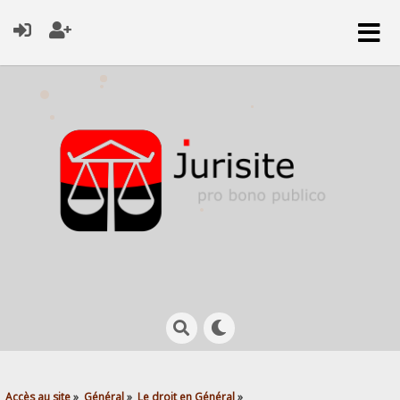
Accès au site
»
Général
»
Le droit en Général
»