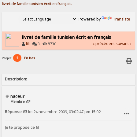
livret de famille tunisien écrit en français
Powered by
Translate
livret de famille tunisien écrit en français
« précédent
suivant »
lili
·
3 ·
8730
1
Pages:
En bas
Description:
naceur
Membre VIP
Réponse #3 le:
24 novembre 2009, 03:02:47 pm 15:02
SIGNALER AU MODÉRATEUR
Je te propose ce fil