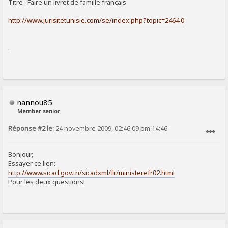
Titre : Faire un livret de famille français
http://www.jurisitetunisie.com/se/index.php?topic=2464.0
.
nannou85
Member senior
Réponse #2 le:
24 novembre 2009, 02:46:09 pm 14:46
SIGNALER AU MODÉRATEUR
Bonjour,
Essayer ce lien:
http://www.sicad.gov.tn/sicadxml/fr/ministerefr02.html
Pour les deux questions!