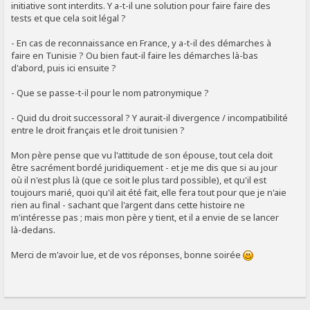
initiative sont interdits. Y a-t-il une solution pour faire faire des
tests et que cela soit légal ?
- En cas de reconnaissance en France, y a-t-il des démarches à
faire en Tunisie ? Ou bien faut-il faire les démarches là-bas
d'abord, puis ici ensuite ?
- Que se passe-t-il pour le nom patronymique ?
- Quid du droit successoral ? Y aurait-il divergence / incompatibilité
entre le droit français et le droit tunisien ?
Mon père pense que vu l'attitude de son épouse, tout cela doit
être sacrément bordé juridiquement - et je me dis que si au jour
où il n'est plus là (que ce soit le plus tard possible), et qu'il est
toujours marié, quoi qu'il ait été fait, elle fera tout pour que je n'aie
rien au final - sachant que l'argent dans cette histoire ne
m'intéresse pas ; mais mon père y tient, et il a envie de se lancer
là-dedans.
Merci de m'avoir lue, et de vos réponses, bonne soirée