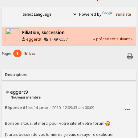
Powered by
Translate
Filiation, succession
« précédent
suivant »
eggert9
·
1 ·
6557
1
Pages:
En bas
Description:
eggert9
Nouveau membre
Réponse #1 le:
14 janvier 2010, 12:09:43 am 00:09
SIGNALER AU MODÉRATEUR
Bonsoir à tous, et merci pour votre site et votre forum
J'aurais besoin de vos lumières, je vais essayer d'expliquer