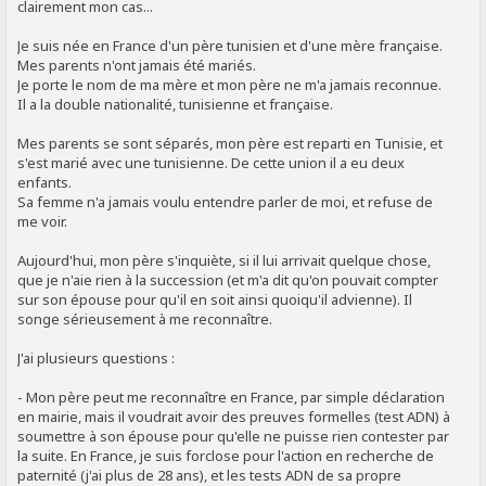
clairement mon cas...
Je suis née en France d'un père tunisien et d'une mère française.
Mes parents n'ont jamais été mariés.
Je porte le nom de ma mère et mon père ne m'a jamais reconnue.
Il a la double nationalité, tunisienne et française.
Mes parents se sont séparés, mon père est reparti en Tunisie, et
s'est marié avec une tunisienne. De cette union il a eu deux
enfants.
Sa femme n'a jamais voulu entendre parler de moi, et refuse de
me voir.
Aujourd'hui, mon père s'inquiète, si il lui arrivait quelque chose,
que je n'aie rien à la succession (et m'a dit qu'on pouvait compter
sur son épouse pour qu'il en soit ainsi quoiqu'il advienne). Il
songe sérieusement à me reconnaître.
J'ai plusieurs questions :
- Mon père peut me reconnaître en France, par simple déclaration
en mairie, mais il voudrait avoir des preuves formelles (test ADN) à
soumettre à son épouse pour qu'elle ne puisse rien contester par
la suite. En France, je suis forclose pour l'action en recherche de
paternité (j'ai plus de 28 ans), et les tests ADN de sa propre