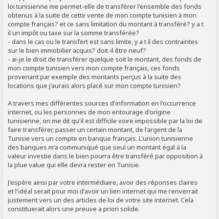
loi tunisienne me permet-elle de transférer l'ensemble des fonds
obtenus à la suite de cette vente de mon compte tunisien à mon
compte français? et ce sans limitation du montant à transféré? y a t
il un impôt ou taxe sur la somme transférée?
- dans le cas ou le transfert est sans limite, y a t il des contraintes
sur le bien immobilier acquis? doit-il être neuf?
- ai-je le droit de transférer quelque soit le montant, des fonds de
mon compte tunisien vers mon compte français, ces fonds
provenant par exemple des montants perçus à la suite des
locations que j'aurais alors placé sur mon compte tunisien?
A travers mes différentes sources d'information en l'occurrence
internet, ou les personnes de mon entourage d'origine
tunisienne, on me dit qu'il est difficile voire impossible par la loi de
faire transférer, passer un certain montant, de l'argent de la
Tunisie vers un compte en banque français. L'union tunisienne
des banques m'a communiqué que seul un montant égal à la
valeur investie dans le bien pourra être transféré par opposition à
la plue value qui elle devra rester en Tunisie.
J'espère ainsi par votre intermédiaire, avoir des réponses claires
et l'idéal serait pour moi d'avoir un lien internet qui me renverrait
justement vers un des articles de loi de votre site internet. Cela
constituerait alors une preuve a priori solide.