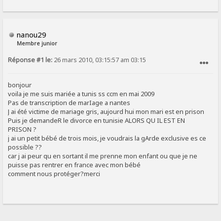
nanou29
Membre junior
Réponse #1 le:
26 mars 2010, 03:15:57 am 03:15
SIGNALER AU MODÉRATEUR
bonjour
voila je me suis mariée a tunis ss ccm en mai 2009
Pas de transcription de marIage a nantes
J ai été victime de mariage gris, aujourd hui mon mari est en prison
Puis je demandeR le divorce en tunisie ALORS QU IL EST EN
PRISON ?
j ai un petit bébé de trois mois, je voudrais la gArde exclusive es ce
possible ??
car j ai peur qu en sortant il me prenne mon enfant ou que je ne
puisse pas rentrer en france avec mon bébé
comment nous protéger?merci