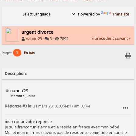
Powered by
Translate
urgent divorce
« précédent
suivant »
nanou29
·
3 ·
7892
1
Pages:
En bas
Description:
nanou29
Membre junior
Réponse #3 le:
31 mars 2010, 03:44:17 am 03:44
SIGNALER AU MODÉRATEUR
merci pour votre reponse
je suis franco tunisienne et je reside en france avec mon bébé
Moi et mon mari ns n avons pas de residence commune en tunisie