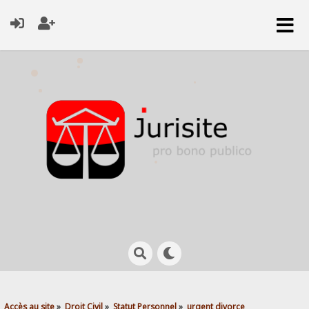
Accès au site
»
Droit Civil
»
Statut Personnel
»
urgent divorce 