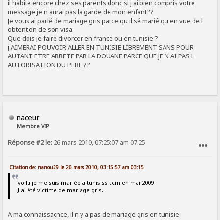
il habite encore chez ses parents donc si j ai bien compris votre
message je n aurai pas la garde de mon enfant??
Je vous ai parlé de mariage gris parce qu il sé marié qu en vue de l
obtention de son visa
Que dois je faire divorcer en france ou en tunisie ?
j AIMERAI POUVOIR ALLER EN TUNISIE LIBREMENT SANS POUR
AUTANT ETRE ARRETE PAR LA DOUANE PARCE QUE JE N AI PAS L
AUTORISATION DU PERE ??
naceur
Membre VIP
Réponse #2 le:
26 mars 2010, 07:25:07 am 07:25
SIGNALER AU MODÉRATEUR
Citation de: nanou29 le 26 mars 2010, 03:15:57 am 03:15
voila je me suis mariée a tunis ss ccm en mai 2009
J ai été victime de mariage gris,
A ma connaissacnce, il n y a pas de mariage gris en tunisie