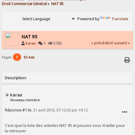
Droit Commercial Général
»
NAT 95
Powered by
Translate
NAT 95
« précédent
suivant »
karaa
·
1 ·
5783
1
Pages:
En bas
Description:
karaa
Nouveau membre
Réponse #1 le:
21 avril 2010, 07:12:33 pm 19:12
SIGNALER AU MODÉRATEUR
C'est quoi la liste des activites NAT 95 et pouvez vous m'aider pour
la retrouver .