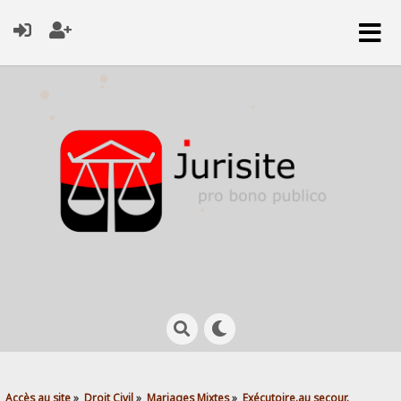
Accès au site
»
Droit Civil
»
Mariages Mixtes
»
Exécutoire.au secour.