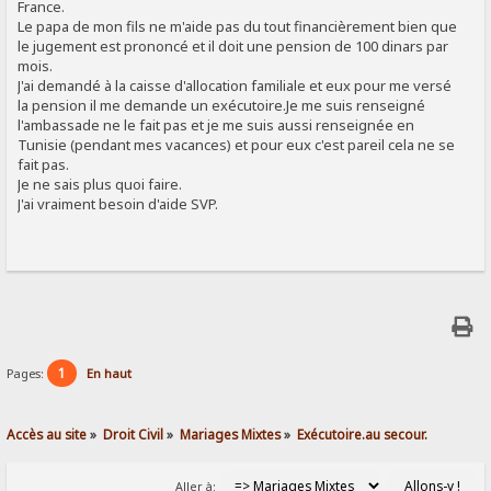
France.
Le papa de mon fils ne m'aide pas du tout financièrement bien que
le jugement est prononcé et il doit une pension de 100 dinars par
mois.
J'ai demandé à la caisse d'allocation familiale et eux pour me versé
la pension il me demande un exécutoire.Je me suis renseigné
l'ambassade ne le fait pas et je me suis aussi renseignée en
Tunisie (pendant mes vacances) et pour eux c'est pareil cela ne se
fait pas.
Je ne sais plus quoi faire.
J'ai vraiment besoin d'aide SVP.
1
Pages:
En haut
Accès au site
»
Droit Civil
»
Mariages Mixtes
»
Exécutoire.au secour.
Aller à: