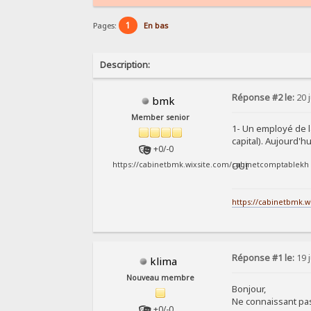
1
Pages:
En bas
Description:
Réponse #2 le:
20 j
bmk
Member senior
1- Un employé de la
capital). Aujourd'h
+0/-0
OUI
https://cabinetbmk.wixsite.com/cabinetcomptablekh
https://cabinetbmk.
Réponse #1 le:
19 j
klima
Nouveau membre
Bonjour,
Ne connaissant pas
+0/-0