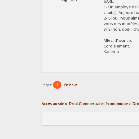
SARL.
1- Un employé de la
capital). Aujourd'h
2- Si oui, nous ai
vous des modèles d
3- Si non, doit-il c
MErci d'avance.
Cordialement,
Katarina
1
Pages:
En haut
Accès au site
»
Droit Commercial et économique
»
Dro