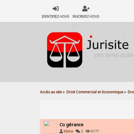
IDENTIFIEZ-VOUS
INSCRIVEZ-VOUS
Accès au site
»
Droit Commercial et économique
»
Dro
Co gérance
klima
·
2 ·
6171