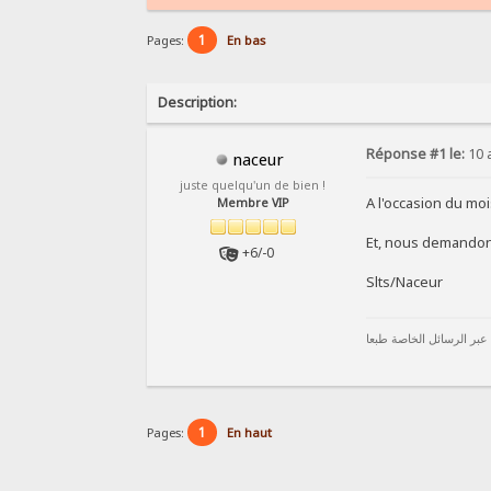
1
Pages:
En bas
Description:
Réponse #1 le:
10 
naceur
juste quelqu'un de bien !
A l'occasion du mo
Membre VIP
Et, nous demandons
+6/-0
Slts/Naceur
 عبر الرسائل الخاصة طبعا
1
Pages:
En haut