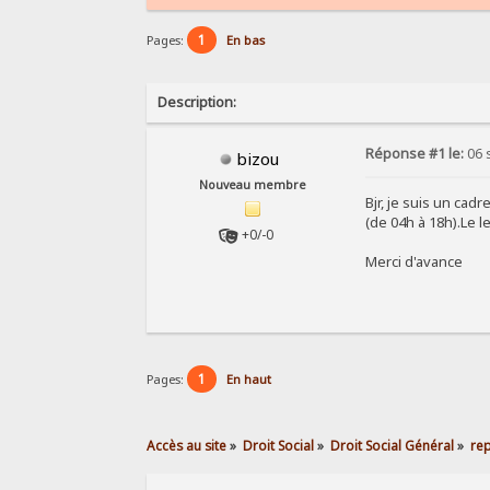
1
Pages:
En bas
Description:
Réponse #1 le:
06 
bizou
Nouveau membre
Bjr, je suis un cad
(de 04h à 18h).Le 
+0/-0
Merci d'avance
1
Pages:
En haut
Accès au site
»
Droit Social
»
Droit Social Général
»
re