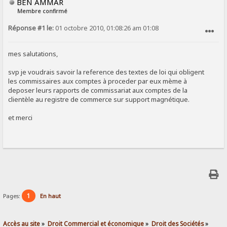
BEN AMMAR
Membre confirmé
Réponse #1 le:
01 octobre 2010, 01:08:26 am 01:08
SIGNALER AU MODÉRATEUR
mes salutations,
svp je voudrais savoir la reference des textes de loi qui obligent
les commissaires aux comptes à proceder par eux mème à
deposer leurs rapports de commissariat aux comptes de la
clientèle au registre de commerce sur support magnétique.
et merci
1
Pages:
En haut
Accès au site
»
Droit Commercial et économique
»
Droit des Sociétés
»