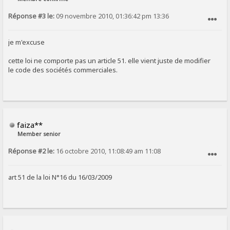
Réponse #3 le:
09 novembre 2010, 01:36:42 pm 13:36
SIGNALER AU MODÉRATEUR
je m'excuse
cette loi ne comporte pas un article 51. elle vient juste de modifier
le code des sociétés commerciales.
faiza**
Member senior
Réponse #2 le:
16 octobre 2010, 11:08:49 am 11:08
SIGNALER AU MODÉRATEUR
art 51 de la loi N°16 du 16/03/2009