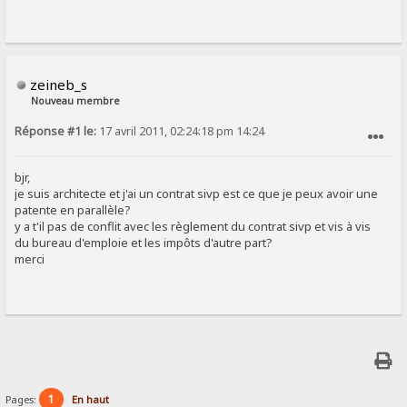
zeineb_s
Nouveau membre
Réponse #1 le:
17 avril 2011, 02:24:18 pm 14:24
SIGNALER AU MODÉRATEUR
bjr,
je suis architecte et j'ai un contrat sivp est ce que je peux avoir une
patente en parallèle?
y a t'il pas de conflit avec les règlement du contrat sivp et vis à vis
du bureau d'emploie et les impôts d'autre part?
merci
1
Pages:
En haut