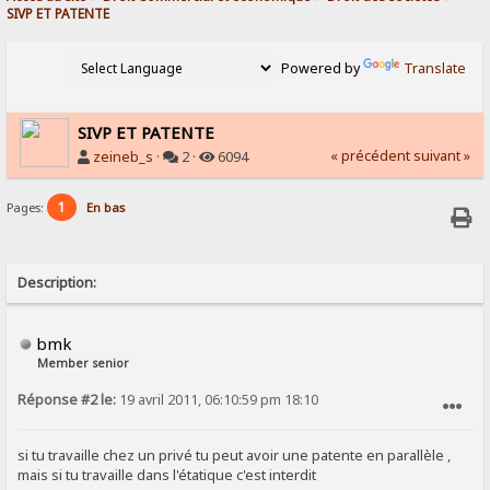
SIVP ET PATENTE 
Powered by
Translate
SIVP ET PATENTE
« précédent
suivant »
zeineb_s
·
2 ·
6094
1
Pages:
En bas
Description:
bmk
Member senior
Réponse #2 le:
19 avril 2011, 06:10:59 pm 18:10
SIGNALER AU MODÉRATEUR
si tu travaille chez un privé tu peut avoir une patente en parallèle ,
mais si tu travaille dans l'étatique c'est interdit