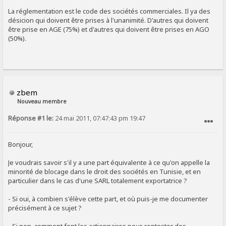
SIGNALER AU MODÉRATEUR
La réglementation est le code des sociétés commerciales. Il ya des
désicion qui doivent être prises à l'unanimité. D'autres qui doivent
être prise en AGE (75%) et d'autres qui doivent être prises en AGO
(50%).
zbem
Nouveau membre
Réponse #1 le:
24 mai 2011, 07:47:43 pm 19:47
SIGNALER AU MODÉRATEUR
Bonjour,
Je voudrais savoir s'il y a une part équivalente à ce qu'on appelle la
minorité de blocage dans le droit des sociétés en Tunisie, et en
particulier dans le cas d'une SARL totalement exportatrice ?
- Si oui, à combien s'élève cette part, et où puis-je me documenter
précisément à ce sujet ?
- Si non, comment font les actionnaires pour contester des