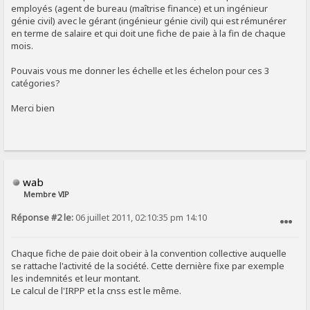
employés (agent de bureau (maîtrise finance) et un ingénieur
génie civil) avec le gérant (ingénieur génie civil) qui est rémunérer
en terme de salaire et qui doit une fiche de paie à la fin de chaque
mois.
Pouvais vous me donner les échelle et les échelon pour ces 3
catégories?
Merci bien
wab
Membre VIP
Réponse #2 le:
06 juillet 2011, 02:10:35 pm 14:10
SIGNALER AU MODÉRATEUR
Chaque fiche de paie doit obeir à la convention collective auquelle
se rattache l'activité de la société. Cette dernière fixe par exemple
les indemnités et leur montant.
Le calcul de l'IRPP et la cnss est le même.