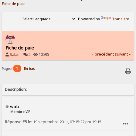
Fiche de paie
Powered by
Translate
Fiche de paie
« précédent
suivant »
Salam
·
5 ·
10595
1
Pages:
En bas
Description:
wab
Membre VIP
Réponse #5 le:
19 septembre 2011, 07:15:27 pm 19:15
SIGNALER AU MODÉRATEUR