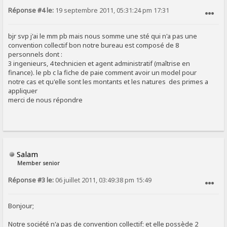
Réponse #4 le:
19 septembre 2011, 05:31:24 pm 17:31
SIGNALER AU MODÉRATEUR
bjr svp j'ai le mm pb mais nous somme une sté qui n'a pas une
convention collectif bon notre bureau est composé de 8
personnels dont :
3 ingenieurs, 4 technicien et agent administratif (maîtrise en
finance). le pb c la fiche de paie comment avoir un model pour
notre cas et qu'elle sont les montants et les natures des primes a
appliquer
merci de nous répondre
Salam
Member senior
Réponse #3 le:
06 juillet 2011, 03:49:38 pm 15:49
SIGNALER AU MODÉRATEUR
Bonjour;
Notre société n'a pas de convention collectif; et elle possède 2