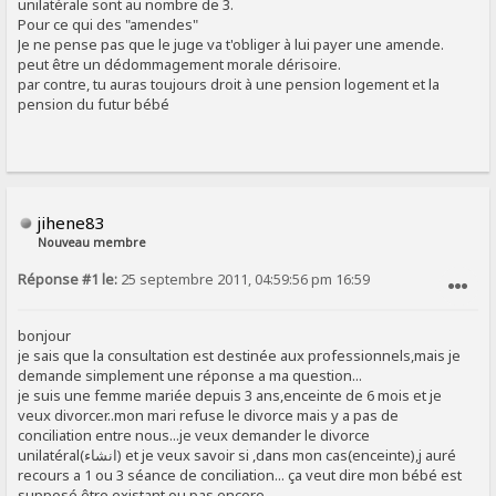
unilatérale sont au nombre de 3.
Pour ce qui des "amendes"
Je ne pense pas que le juge va t'obliger à lui payer une amende.
peut être un dédommagement morale dérisoire.
par contre, tu auras toujours droit à une pension logement et la
pension du futur bébé
jihene83
Nouveau membre
Réponse #1 le:
25 septembre 2011, 04:59:56 pm 16:59
SIGNALER AU MODÉRATEUR
bonjour
je sais que la consultation est destinée aux professionnels,mais je
demande simplement une réponse a ma question...
je suis une femme mariée depuis 3 ans,enceinte de 6 mois et je
veux divorcer..mon mari refuse le divorce mais y a pas de
conciliation entre nous...je veux demander le divorce
unilatéral(انشاء) et je veux savoir si ,dans mon cas(enceinte),j auré
recours a 1 ou 3 séance de conciliation... ça veut dire mon bébé est
supposé être existant ou pas encore.