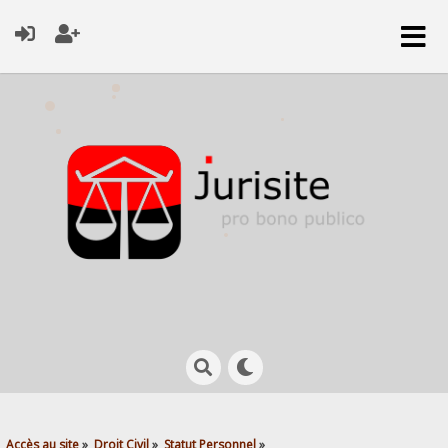
Accès au site
»
Droit Civil
»
Statut Personnel
»