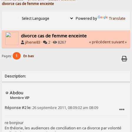
divorce cas de femme enceinte
Powered by
Translate
divorce cas de femme enceinte
« précédent
suivant »
jihene83
·
2 ·
8267
1
Pages:
En bas
Description:
Abdou
Membre VIP
Réponse #2 le:
26 septembre 2011, 08:09:02 am 08:09
SIGNALER AU MODÉRATEUR
re bonjour
En théorie, les audiences de conciliation en ca divorce par volonté