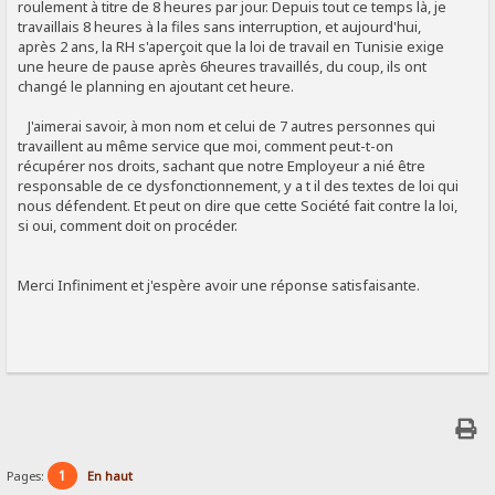
roulement à titre de 8 heures par jour. Depuis tout ce temps là, je
travaillais 8 heures à la files sans interruption, et aujourd'hui,
après 2 ans, la RH s'aperçoit que la loi de travail en Tunisie exige
une heure de pause après 6heures travaillés, du coup, ils ont
changé le planning en ajoutant cet heure.
J'aimerai savoir, à mon nom et celui de 7 autres personnes qui
travaillent au même service que moi, comment peut-t-on
récupérer nos droits, sachant que notre Employeur a nié être
responsable de ce dysfonctionnement, y a t il des textes de loi qui
nous défendent. Et peut on dire que cette Société fait contre la loi,
si oui, comment doit on procéder.
Merci Infiniment et j'espère avoir une réponse satisfaisante.
1
Pages:
En haut